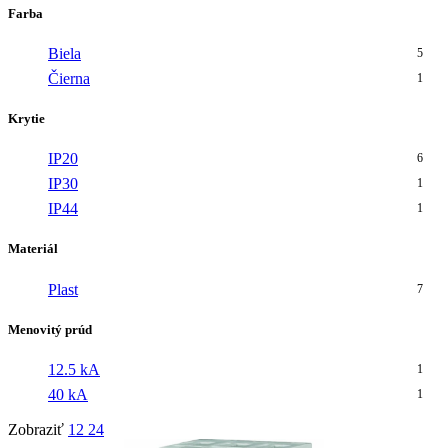
Farba
Biela
5
Čierna
1
Krytie
IP20
6
IP30
1
IP44
1
Materiál
Plast
7
Menovitý prúd
12.5 kA
1
40 kA
1
Zobraziť
12
24