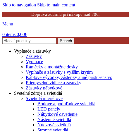
Skip to navigation
Skip to main content
Doprava zdarma pri nákupe nad 70€.
Menu
0
items
0,00
€
Search
Vypínače a zásuvky
Zásuvky
Vypínače
Rámčeky a montážne dosky
Vypínače a zásuvky s vyšším krytím
Káblové vývodky, záslepky a iné príslušenstvo
Priemyselné vidlice a zásuvky
Zásuvky nábytkové
Svetelné zdroje a svietidlá
Svietidlá interiérové
Bodové a podhľadové svietidlá
LED panely
Nábytkové osvetlenie
Nástenné svietidlá
Núdzové svietidlá
Stropné svietidlá