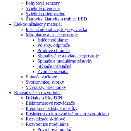
Pohybové senzory
Svietidlá prenosné
Svietidlá priemyselné
Žiarovky, žiarivky a trubice LED
Elektroinštalačný materiál
Inštalačné krabice, krytky, viečka
Modulárne a istiace prístroje
Ističe modulárne
Poistky, odpínače
Prúdové chrániče
Signalizačné a ovládacie prístroje
Spínače a modulárne zásuvky
Stýkače inštalačné
Zvodiče prepätia
Spínače vačkové
Svorkovnice, svorky
Vývodky, priechodky
Rozvádzače a rozvodnice
Držiaky a lišty DIN
Elektromerové rozvádzače
Prepojovacie lišty a mostíky
Príslušenstvo k rozvádzačom a rozvodniciam
Rozvádzače skriňové
Rozvodnice modulárne
Povrchová montáž