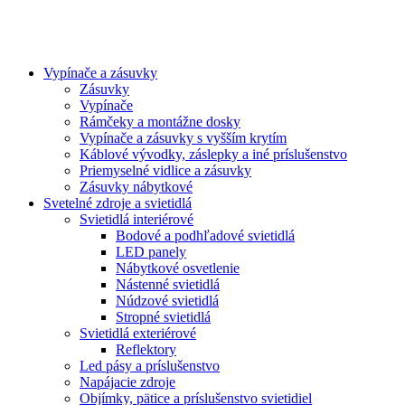
Vypínače a zásuvky
Zásuvky
Vypínače
Rámčeky a montážne dosky
Vypínače a zásuvky s vyšším krytím
Káblové vývodky, záslepky a iné príslušenstvo
Priemyselné vidlice a zásuvky
Zásuvky nábytkové
Svetelné zdroje a svietidlá
Svietidlá interiérové
Bodové a podhľadové svietidlá
LED panely
Nábytkové osvetlenie
Nástenné svietidlá
Núdzové svietidlá
Stropné svietidlá
Svietidlá exteriérové
Reflektory
Led pásy a príslušenstvo
Napájacie zdroje
Objímky, pätice a príslušenstvo svietidiel