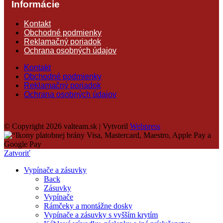
Informácie
Kontakt
Obchodné podmienky
Reklamačný poriadok
Ochrana osobných údajov
Kontakt
Obchodné podmienky
Reklamačný poriadok
Ochrana osobných údajov
© Copyright 2026 valteam.sk | Vytvoril
Webpress
Zatvoriť
Vypínače a zásuvky
Back
Zásuvky
Vypínače
Rámčeky a montážne dosky
Vypínače a zásuvky s vyšším krytím