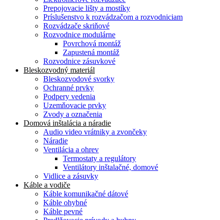
Prepojovacie lišty a mostíky
Príslušenstvo k rozvádzačom a rozvodniciam
Rozvádzače skriňové
Rozvodnice modulárne
Povrchová montáž
Zapustená montáž
Rozvodnice zásuvkové
Bleskozvodný materiál
Bleskozvodové svorky
Ochranné prvky
Podpery vedenia
Uzemňovacie prvky
Zvody a označenia
Domová inštalácia a náradie
Audio video vrátniky a zvončeky
Náradie
Ventilácia a ohrev
Termostaty a regulátory
Ventilátory inštalačné, domové
Vidlice a zásuvky
Káble a vodiče
Káble komunikačné dátové
Káble ohybné
Káble pevné