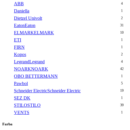
ABB
4
Daniella
1
Dietzel Univolt
2
Eaton
Eaton
31
ELMARK
ELMARK
10
ETI
1
FIRN
1
Kopos
2
Legrand
Legrand
4
NOARK
NOARK
42
OBO BETTERMANN
1
Pawbol
5
Schneider Electric
Schneider Electric
19
SEZ DK
1
STILO
STILO
39
VENTS
1
Farba