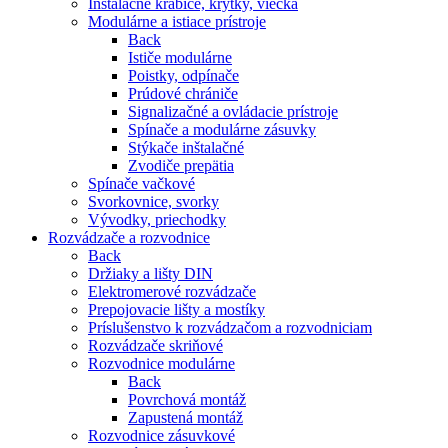
Inštalačné krabice, krytky, viečka
Modulárne a istiace prístroje
Back
Ističe modulárne
Poistky, odpínače
Prúdové chrániče
Signalizačné a ovládacie prístroje
Spínače a modulárne zásuvky
Stýkače inštalačné
Zvodiče prepätia
Spínače vačkové
Svorkovnice, svorky
Vývodky, priechodky
Rozvádzače a rozvodnice
Back
Držiaky a lišty DIN
Elektromerové rozvádzače
Prepojovacie lišty a mostíky
Príslušenstvo k rozvádzačom a rozvodniciam
Rozvádzače skriňové
Rozvodnice modulárne
Back
Povrchová montáž
Zapustená montáž
Rozvodnice zásuvkové