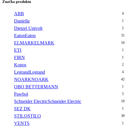
Značka produktu
ABB
4
Daniella
1
Dietzel Univolt
2
Eaton
Eaton
31
ELMARK
ELMARK
10
ETI
1
FIRN
1
Kopos
2
Legrand
Legrand
4
NOARK
NOARK
42
OBO BETTERMANN
1
Pawbol
5
Schneider Electric
Schneider Electric
19
SEZ DK
1
STILO
STILO
39
VENTS
1