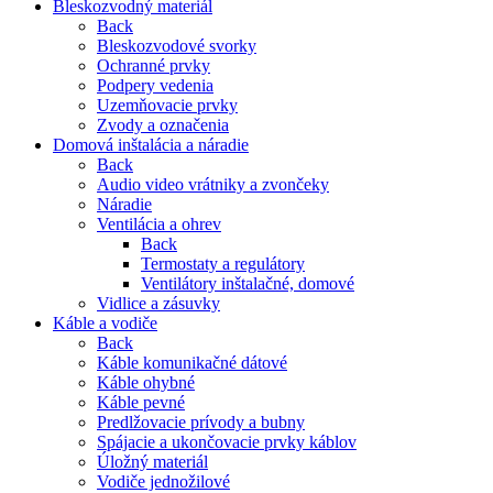
Bleskozvodný materiál
Back
Bleskozvodové svorky
Ochranné prvky
Podpery vedenia
Uzemňovacie prvky
Zvody a označenia
Domová inštalácia a náradie
Back
Audio video vrátniky a zvončeky
Náradie
Ventilácia a ohrev
Back
Termostaty a regulátory
Ventilátory inštalačné, domové
Vidlice a zásuvky
Káble a vodiče
Back
Káble komunikačné dátové
Káble ohybné
Káble pevné
Predlžovacie prívody a bubny
Spájacie a ukončovacie prvky káblov
Úložný materiál
Vodiče jednožilové