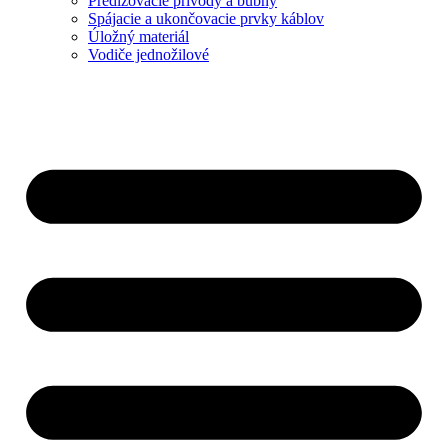
Predlžovacie prívody a bubny
Spájacie a ukončovacie prvky káblov
Úložný materiál
Vodiče jednožilové