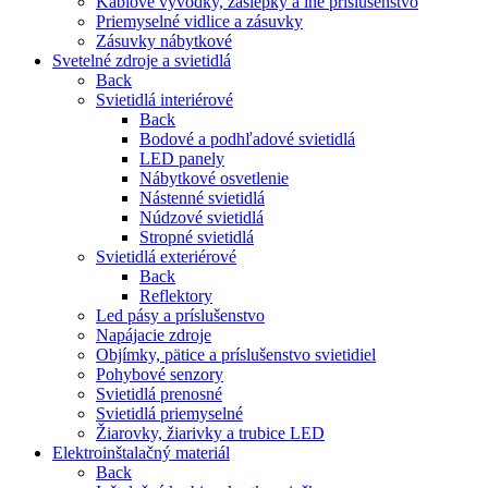
Káblové vývodky, záslepky a iné príslušenstvo
Priemyselné vidlice a zásuvky
Zásuvky nábytkové
Svetelné zdroje a svietidlá
Back
Svietidlá interiérové
Back
Bodové a podhľadové svietidlá
LED panely
Nábytkové osvetlenie
Nástenné svietidlá
Núdzové svietidlá
Stropné svietidlá
Svietidlá exteriérové
Back
Reflektory
Led pásy a príslušenstvo
Napájacie zdroje
Objímky, pätice a príslušenstvo svietidiel
Pohybové senzory
Svietidlá prenosné
Svietidlá priemyselné
Žiarovky, žiarivky a trubice LED
Elektroinštalačný materiál
Back