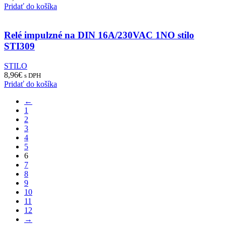
Pridať do košíka
Relé impulzné na DIN 16A/230VAC 1NO stilo
STI309
STILO
8,96
€
s DPH
Pridať do košíka
←
1
2
3
4
5
6
7
8
9
10
11
12
→