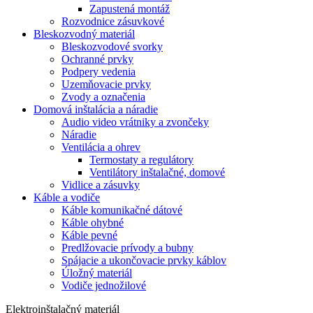
Zapustená montáž
Rozvodnice zásuvkové
Bleskozvodný materiál
Bleskozvodové svorky
Ochranné prvky
Podpery vedenia
Uzemňovacie prvky
Zvody a označenia
Domová inštalácia a náradie
Audio video vrátniky a zvončeky
Náradie
Ventilácia a ohrev
Termostaty a regulátory
Ventilátory inštalačné, domové
Vidlice a zásuvky
Káble a vodiče
Káble komunikačné dátové
Káble ohybné
Káble pevné
Predlžovacie prívody a bubny
Spájacie a ukončovacie prvky káblov
Úložný materiál
Vodiče jednožilové
Elektroinštalačný materiál