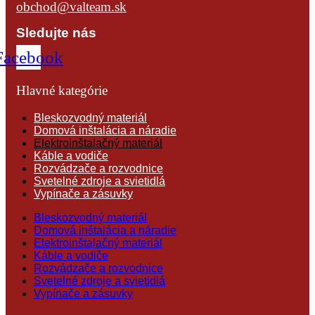
obchod@valteam.sk
Sledujte nás
Facebook
Hlavné kategórie
Bleskozvodný materiál
Domová inštalácia a náradie
Elektroinštalačný materiál
Káble a vodiče
Rozvádzače a rozvodnice
Svetelné zdroje a svietidlá
Vypínače a zásuvky
Bleskozvodný materiál
Domová inštalácia a náradie
Elektroinštalačný materiál
Káble a vodiče
Rozvádzače a rozvodnice
Svetelné zdroje a svietidlá
Vypínače a zásuvky