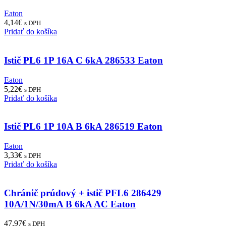
Eaton
4,14
€
s DPH
Pridať do košíka
Istič PL6 1P 16A C 6kA 286533 Eaton
Eaton
5,22
€
s DPH
Pridať do košíka
Istič PL6 1P 10A B 6kA 286519 Eaton
Eaton
3,33
€
s DPH
Pridať do košíka
Chránič prúdový + istič PFL6 286429
10A/1N/30mA B 6kA AC Eaton
47,97
€
s DPH