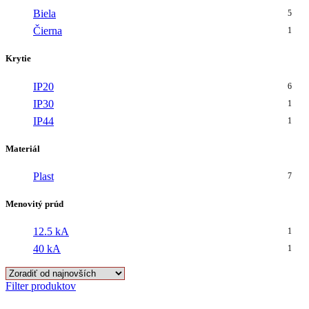
Biela
5
Čierna
1
Krytie
IP20
6
IP30
1
IP44
1
Materiál
Plast
7
Menovitý prúd
12.5 kA
1
40 kA
1
Filter produktov