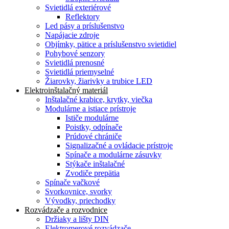
Svietidlá exteriérové
Reflektory
Led pásy a príslušenstvo
Napájacie zdroje
Objímky, pätice a príslušenstvo svietidiel
Pohybové senzory
Svietidlá prenosné
Svietidlá priemyselné
Žiarovky, žiarivky a trubice LED
Elektroinštalačný materiál
Inštalačné krabice, krytky, viečka
Modulárne a istiace prístroje
Ističe modulárne
Poistky, odpínače
Prúdové chrániče
Signalizačné a ovládacie prístroje
Spínače a modulárne zásuvky
Stýkače inštalačné
Zvodiče prepätia
Spínače vačkové
Svorkovnice, svorky
Vývodky, priechodky
Rozvádzače a rozvodnice
Držiaky a lišty DIN
Elektromerové rozvádzače