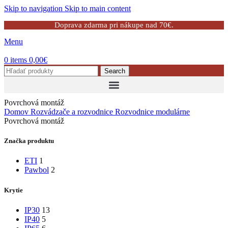
Skip to navigation
Skip to main content
Doprava zdarma pri nákupe nad 70€.
Menu
0
items
0,00
€
Search
Povrchová montáž
Domov
Rozvádzače a rozvodnice
Rozvodnice modulárne
Povrchová montáž
Značka produktu
ETI
1
Pawbol
2
Krytie
IP30
13
IP40
5