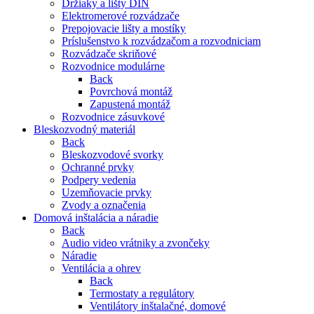
Držiaky a lišty DIN
Elektromerové rozvádzače
Prepojovacie lišty a mostíky
Príslušenstvo k rozvádzačom a rozvodniciam
Rozvádzače skriňové
Rozvodnice modulárne
Back
Povrchová montáž
Zapustená montáž
Rozvodnice zásuvkové
Bleskozvodný materiál
Back
Bleskozvodové svorky
Ochranné prvky
Podpery vedenia
Uzemňovacie prvky
Zvody a označenia
Domová inštalácia a náradie
Back
Audio video vrátniky a zvončeky
Náradie
Ventilácia a ohrev
Back
Termostaty a regulátory
Ventilátory inštalačné, domové