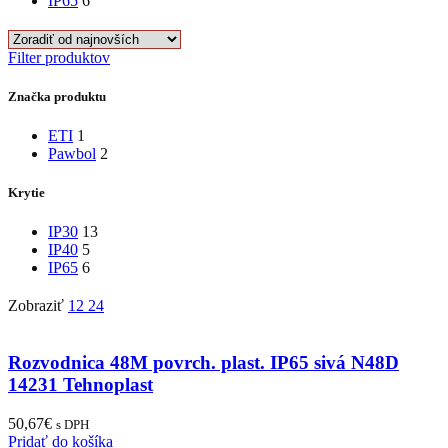
IP65
6
Filter produktov
Značka produktu
ETI
1
Pawbol
2
Krytie
IP30
13
IP40
5
IP65
6
Zobraziť
12
24
Rozvodnica 48M povrch. plast. IP65 sivá N48D
14231 Tehnoplast
50,67
€
s DPH
Pridať do košíka