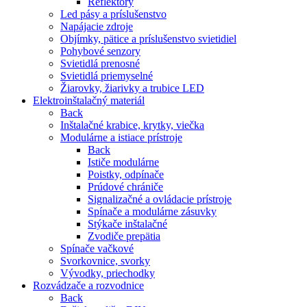
Reflektory
Led pásy a príslušenstvo
Napájacie zdroje
Objímky, pätice a príslušenstvo svietidiel
Pohybové senzory
Svietidlá prenosné
Svietidlá priemyselné
Žiarovky, žiarivky a trubice LED
Elektroinštalačný materiál
Back
Inštalačné krabice, krytky, viečka
Modulárne a istiace prístroje
Back
Ističe modulárne
Poistky, odpínače
Prúdové chrániče
Signalizačné a ovládacie prístroje
Spínače a modulárne zásuvky
Stýkače inštalačné
Zvodiče prepätia
Spínače vačkové
Svorkovnice, svorky
Vývodky, priechodky
Rozvádzače a rozvodnice
Back