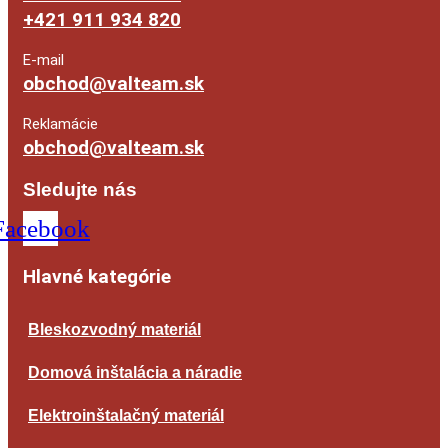
+421 911 934 820
E-mail
obchod@valteam.sk
Reklamácie
obchod@valteam.sk
Sledujte nás
Facebook
Hlavné kategórie
Bleskozvodný materiál
Domová inštalácia a náradie
Elektroinštalačný materiál