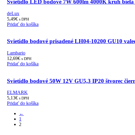
Svietidlo LED bodové 7W 600lm 4000K kruh biela
deLux
5,49
€
s DPH
Pridať do košíka
Svietidlo bodové prisadené LH04-10200 GU10 valec
Lambario
12,69
€
s DPH
Pridať do košíka
Svietidlo bodové 50W 12V GU5,3 IP20 štvorec čie
ELMARK
5,13
€
s DPH
Pridať do košíka
←
1
2