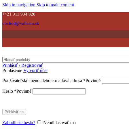
Skip to navigation
Skip to main content
+421 911 934 820
obchod@valteam.sk
Prihlásiť / Registrovať
Prihlásenie
Vytvoriť účet
Používateľské meno alebo e-mailová adresa
*
Povinné
Heslo
*
Povinné
Prihlásiť sa
Zabudli ste heslo?
Neodhlasovať ma