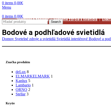
0
items
0,00
€
Menu
0
items
0,00
€
Vypínače a zásuvky
Svetelné zdroje a svietidlá
Elekt
Search
Bodové a podhľadové svietidlá
Domov
Svetelné zdroje a svietidlá
Svietidlá interiérové
Bodové a pod
Značka produktu
deLux
8
ELMARK
ELMARK
1
Kanlux
5
Lambario
1
ORNO
2
Stellar
3
Krytie