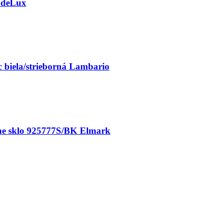
 deLux
 biela/strieborná Lambario
rne sklo 925777S/BK Elmark