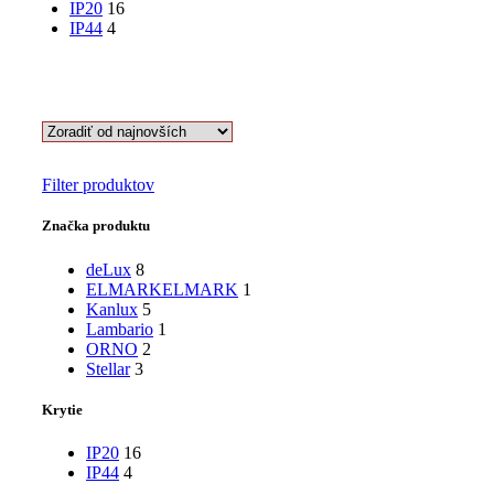
IP20
16
IP44
4
Filter produktov
Značka produktu
deLux
8
ELMARK
ELMARK
1
Kanlux
5
Lambario
1
ORNO
2
Stellar
3
Krytie
IP20
16
IP44
4