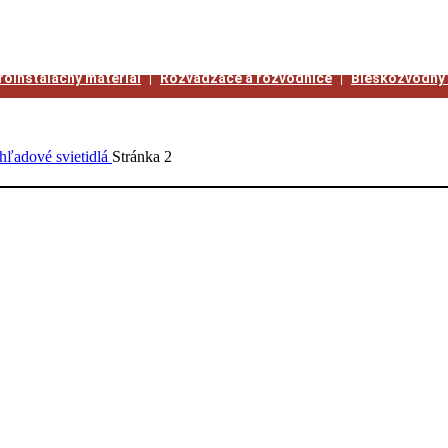
roinštalačný materiál
Rozvádzače a rozvodnice
Bleskozvodný 
hľadové svietidlá
Stránka 2