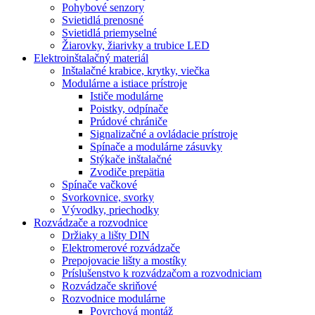
Pohybové senzory
Svietidlá prenosné
Svietidlá priemyselné
Žiarovky, žiarivky a trubice LED
Elektroinštalačný materiál
Inštalačné krabice, krytky, viečka
Modulárne a istiace prístroje
Ističe modulárne
Poistky, odpínače
Prúdové chrániče
Signalizačné a ovládacie prístroje
Spínače a modulárne zásuvky
Stýkače inštalačné
Zvodiče prepätia
Spínače vačkové
Svorkovnice, svorky
Vývodky, priechodky
Rozvádzače a rozvodnice
Držiaky a lišty DIN
Elektromerové rozvádzače
Prepojovacie lišty a mostíky
Príslušenstvo k rozvádzačom a rozvodniciam
Rozvádzače skriňové
Rozvodnice modulárne
Povrchová montáž