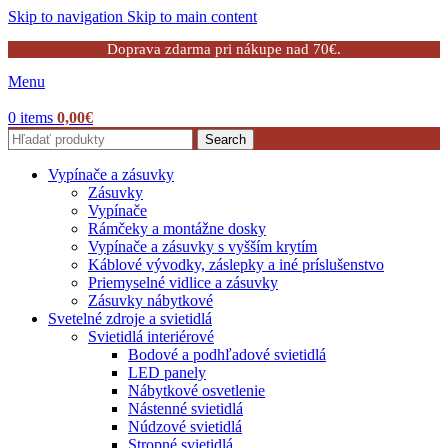
Skip to navigation
Skip to main content
Doprava zdarma pri nákupe nad 70€.
Menu
0
items
0,00
€
Search
Vypínače a zásuvky
Zásuvky
Vypínače
Rámčeky a montážne dosky
Vypínače a zásuvky s vyšším krytím
Káblové vývodky, záslepky a iné príslušenstvo
Priemyselné vidlice a zásuvky
Zásuvky nábytkové
Svetelné zdroje a svietidlá
Svietidlá interiérové
Bodové a podhľadové svietidlá
LED panely
Nábytkové osvetlenie
Nástenné svietidlá
Núdzové svietidlá
Stropné svietidlá