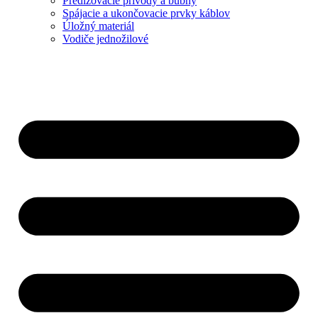
Predlžovacie prívody a bubny
Spájacie a ukončovacie prvky káblov
Úložný materiál
Vodiče jednožilové