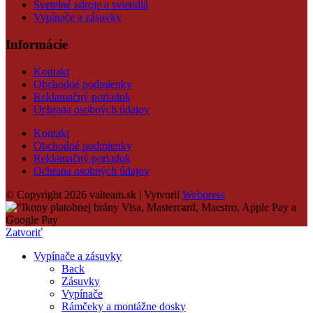
Svetelné zdroje a svietidlá
Vypínače a zásuvky
Informácie
Kontakt
Obchodné podmienky
Reklamačný poriadok
Ochrana osobných údajov
Kontakt
Obchodné podmienky
Reklamačný poriadok
Ochrana osobných údajov
© Copyright 2026 valteam.sk | Vytvoril
Webpress
Zatvoriť
Vypínače a zásuvky
Back
Zásuvky
Vypínače
Rámčeky a montážne dosky