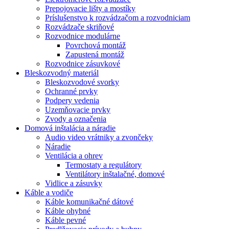
Prepojovacie lišty a mostíky
Príslušenstvo k rozvádzačom a rozvodniciam
Rozvádzače skriňové
Rozvodnice modulárne
Povrchová montáž
Zapustená montáž
Rozvodnice zásuvkové
Bleskozvodný materiál
Bleskozvodové svorky
Ochranné prvky
Podpery vedenia
Uzemňovacie prvky
Zvody a označenia
Domová inštalácia a náradie
Audio video vrátniky a zvončeky
Náradie
Ventilácia a ohrev
Termostaty a regulátory
Ventilátory inštalačné, domové
Vidlice a zásuvky
Káble a vodiče
Káble komunikačné dátové
Káble ohybné
Káble pevné