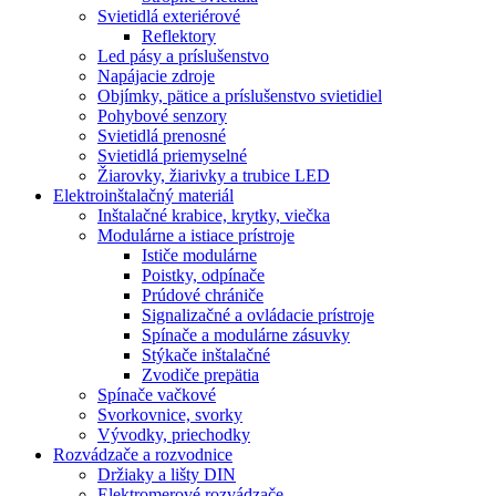
Svietidlá exteriérové
Reflektory
Led pásy a príslušenstvo
Napájacie zdroje
Objímky, pätice a príslušenstvo svietidiel
Pohybové senzory
Svietidlá prenosné
Svietidlá priemyselné
Žiarovky, žiarivky a trubice LED
Elektroinštalačný materiál
Inštalačné krabice, krytky, viečka
Modulárne a istiace prístroje
Ističe modulárne
Poistky, odpínače
Prúdové chrániče
Signalizačné a ovládacie prístroje
Spínače a modulárne zásuvky
Stýkače inštalačné
Zvodiče prepätia
Spínače vačkové
Svorkovnice, svorky
Vývodky, priechodky
Rozvádzače a rozvodnice
Držiaky a lišty DIN
Elektromerové rozvádzače