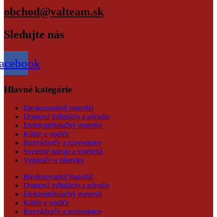
obchod@valteam.sk
Sledujte nás
acebook
Hlavné kategórie
Bleskozvodný materiál
Domová inštalácia a náradie
Elektroinštalačný materiál
Káble a vodiče
Rozvádzače a rozvodnice
Svetelné zdroje a svietidlá
Vypínače a zásuvky
Bleskozvodný materiál
Domová inštalácia a náradie
Elektroinštalačný materiál
Káble a vodiče
Rozvádzače a rozvodnice