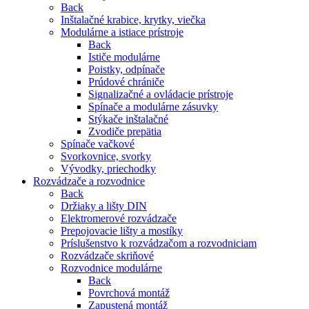
Back
Inštalačné krabice, krytky, viečka
Modulárne a istiace prístroje
Back
Ističe modulárne
Poistky, odpínače
Prúdové chrániče
Signalizačné a ovládacie prístroje
Spínače a modulárne zásuvky
Stýkače inštalačné
Zvodiče prepätia
Spínače vačkové
Svorkovnice, svorky
Vývodky, priechodky
Rozvádzače a rozvodnice
Back
Držiaky a lišty DIN
Elektromerové rozvádzače
Prepojovacie lišty a mostíky
Príslušenstvo k rozvádzačom a rozvodniciam
Rozvádzače skriňové
Rozvodnice modulárne
Back
Povrchová montáž
Zapustená montáž