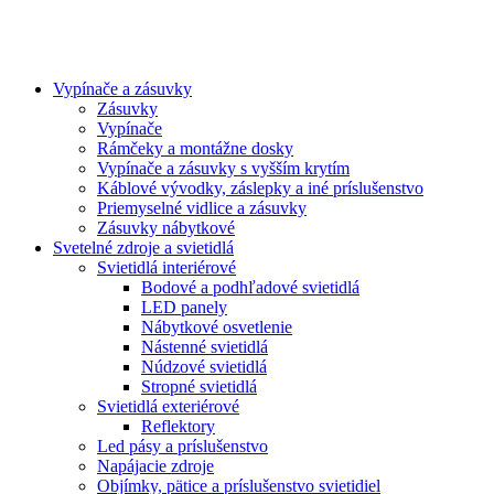
Vypínače a zásuvky
Zásuvky
Vypínače
Rámčeky a montážne dosky
Vypínače a zásuvky s vyšším krytím
Káblové vývodky, záslepky a iné príslušenstvo
Priemyselné vidlice a zásuvky
Zásuvky nábytkové
Svetelné zdroje a svietidlá
Svietidlá interiérové
Bodové a podhľadové svietidlá
LED panely
Nábytkové osvetlenie
Nástenné svietidlá
Núdzové svietidlá
Stropné svietidlá
Svietidlá exteriérové
Reflektory
Led pásy a príslušenstvo
Napájacie zdroje
Objímky, pätice a príslušenstvo svietidiel