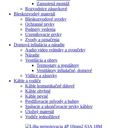
Zapustená montáž
Rozvodnice zásuvkové
Bleskozvodný materiál
Bleskozvodové svorky
Ochranné prvky
Podpery vedenia
Uzemňovacie prvky
Zvody a označenia
Domová inštalácia a náradie
Audio video vrátniky a zvončeky
Náradie
Ventilácia a ohrev
Termostaty a regulátory
Ventilátory inštalačné, domové
Vidlice a zásuvky
Káble a vodiče
Káble komunikačné dátové
Káble ohybné
Káble pevné
Predlžovacie prívody a bubny
Spájacie a ukončovacie prvky káblov
Úložný materiál
Vodiče jednožilové