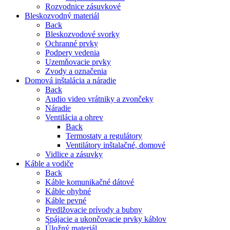
Rozvodnice zásuvkové
Bleskozvodný materiál
Back
Bleskozvodové svorky
Ochranné prvky
Podpery vedenia
Uzemňovacie prvky
Zvody a označenia
Domová inštalácia a náradie
Back
Audio video vrátniky a zvončeky
Náradie
Ventilácia a ohrev
Back
Termostaty a regulátory
Ventilátory inštalačné, domové
Vidlice a zásuvky
Káble a vodiče
Back
Káble komunikačné dátové
Káble ohybné
Káble pevné
Predlžovacie prívody a bubny
Spájacie a ukončovacie prvky káblov
Úložný materiál