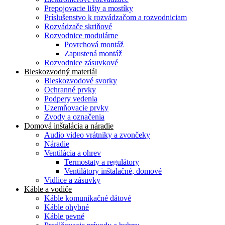
Prepojovacie lišty a mostíky
Príslušenstvo k rozvádzačom a rozvodniciam
Rozvádzače skriňové
Rozvodnice modulárne
Povrchová montáž
Zapustená montáž
Rozvodnice zásuvkové
Bleskozvodný materiál
Bleskozvodové svorky
Ochranné prvky
Podpery vedenia
Uzemňovacie prvky
Zvody a označenia
Domová inštalácia a náradie
Audio video vrátniky a zvončeky
Náradie
Ventilácia a ohrev
Termostaty a regulátory
Ventilátory inštalačné, domové
Vidlice a zásuvky
Káble a vodiče
Káble komunikačné dátové
Káble ohybné
Káble pevné