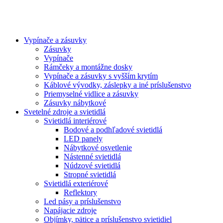
Vypínače a zásuvky
Zásuvky
Vypínače
Rámčeky a montážne dosky
Vypínače a zásuvky s vyšším krytím
Káblové vývodky, záslepky a iné príslušenstvo
Priemyselné vidlice a zásuvky
Zásuvky nábytkové
Svetelné zdroje a svietidlá
Svietidlá interiérové
Bodové a podhľadové svietidlá
LED panely
Nábytkové osvetlenie
Nástenné svietidlá
Núdzové svietidlá
Stropné svietidlá
Svietidlá exteriérové
Reflektory
Led pásy a príslušenstvo
Napájacie zdroje
Objímky, pätice a príslušenstvo svietidiel