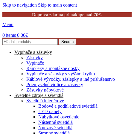
Skip to navigation
Skip to main content
Doprava zdarma pri nákupe nad 70€.
Menu
0
items
0,00
€
Search
Vypínače a zásuvky
Zásuvky
Vypínače
Rámčeky a montážne dosky
Vypínače a zásuvky s vyšším krytím
Káblové vývodky, záslepky a iné príslušenstvo
Priemyselné vidlice a zásuvky
Zásuvky nábytkové
Svetelné zdroje a svietidlá
Svietidlá interiérové
Bodové a podhľadové svietidlá
LED panely
Nábytkové osvetlenie
Nástenné svietidlá
Núdzové svietidlá
Stropné svietidlá