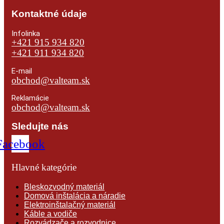
Kontaktné údaje
Infolinka
+421 915 934 820
+421 911 934 820
E-mail
obchod@valteam.sk
Reklamácie
obchod@valteam.sk
Sledujte nás
Facebook
Hlavné kategórie
Bleskozvodný materiál
Domová inštalácia a náradie
Elektroinštalačný materiál
Káble a vodiče
Rozvádzače a rozvodnice