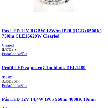
Pás LED 12V RGBW 12W/m IP20 (RGB+6500K)
750lm CLE15629W Clearled
Cleared
6,57
€
s DPH
Pridať do košíka
Profil LED zapustený 1m hliník DEL1489
deLux
3,36
€
s DPH
Pridať do košíka
Pás LED 12V 14,4W IP65 960lm 4000K 10mm