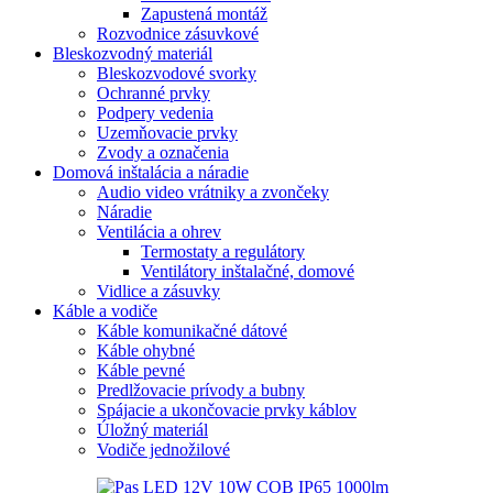
Zapustená montáž
Rozvodnice zásuvkové
Bleskozvodný materiál
Bleskozvodové svorky
Ochranné prvky
Podpery vedenia
Uzemňovacie prvky
Zvody a označenia
Domová inštalácia a náradie
Audio video vrátniky a zvončeky
Náradie
Ventilácia a ohrev
Termostaty a regulátory
Ventilátory inštalačné, domové
Vidlice a zásuvky
Káble a vodiče
Káble komunikačné dátové
Káble ohybné
Káble pevné
Predlžovacie prívody a bubny
Spájacie a ukončovacie prvky káblov
Úložný materiál
Vodiče jednožilové