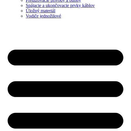
Predlžovacie prívody a bubny
Spájacie a ukončovacie prvky káblov
Úložný materiál
Vodiče jednožilové