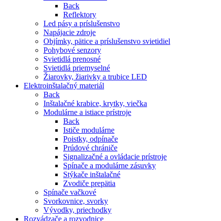
Back
Reflektory
Led pásy a príslušenstvo
Napájacie zdroje
Objímky, pätice a príslušenstvo svietidiel
Pohybové senzory
Svietidlá prenosné
Svietidlá priemyselné
Žiarovky, žiarivky a trubice LED
Elektroinštalačný materiál
Back
Inštalačné krabice, krytky, viečka
Modulárne a istiace prístroje
Back
Ističe modulárne
Poistky, odpínače
Prúdové chrániče
Signalizačné a ovládacie prístroje
Spínače a modulárne zásuvky
Stýkače inštalačné
Zvodiče prepätia
Spínače vačkové
Svorkovnice, svorky
Vývodky, priechodky
Rozvádzače a rozvodnice