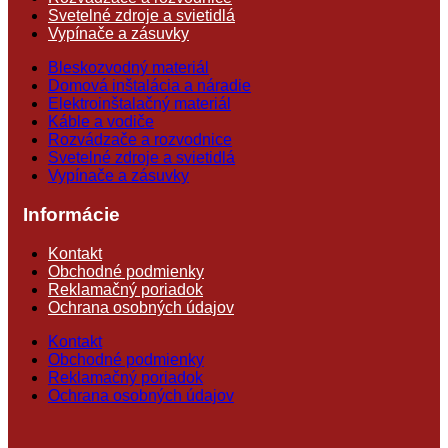
Svetelné zdroje a svietidlá
Vypínače a zásuvky
Bleskozvodný materiál
Domová inštalácia a náradie
Elektroinštalačný materiál
Káble a vodiče
Rozvádzače a rozvodnice
Svetelné zdroje a svietidlá
Vypínače a zásuvky
Informácie
Kontakt
Obchodné podmienky
Reklamačný poriadok
Ochrana osobných údajov
Kontakt
Obchodné podmienky
Reklamačný poriadok
Ochrana osobných údajov