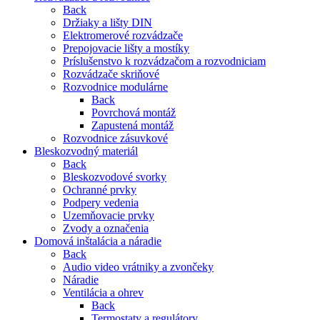
Back
Držiaky a lišty DIN
Elektromerové rozvádzače
Prepojovacie lišty a mostíky
Príslušenstvo k rozvádzačom a rozvodniciam
Rozvádzače skriňové
Rozvodnice modulárne
Back
Povrchová montáž
Zapustená montáž
Rozvodnice zásuvkové
Bleskozvodný materiál
Back
Bleskozvodové svorky
Ochranné prvky
Podpery vedenia
Uzemňovacie prvky
Zvody a označenia
Domová inštalácia a náradie
Back
Audio video vrátniky a zvončeky
Náradie
Ventilácia a ohrev
Back
Termostaty a regulátory