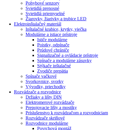
Pohybové senzory
Svietidlá prenosné
Svietidlá priemyselné
Žiarovky, žiarivky a trubice LED
Elektroinštalačný materiál
Inštalačné krabice, krytky, viečka
Modulárne a istiace prístroje
Ističe modulárne
Poistky, odpínače
Prúdové chrániče
Signalizačné a ovládacie prístroje
Spínače a modulárne zásuvky
Stýkače inštalačné
Zvodiče prepätia
Spínače vačkové
Svorkovnice, svorky
Vývodky, priechodky
Rozvádzače a rozvodnice
Držiaky a lišty DIN
Elektromerové rozvádzače
Prepojovacie lišty a mostíky
Príslušenstvo k rozvádzačom a rozvodniciam
Rozvádzače skriňové
Rozvodnice modulárne
Povrchová montáž