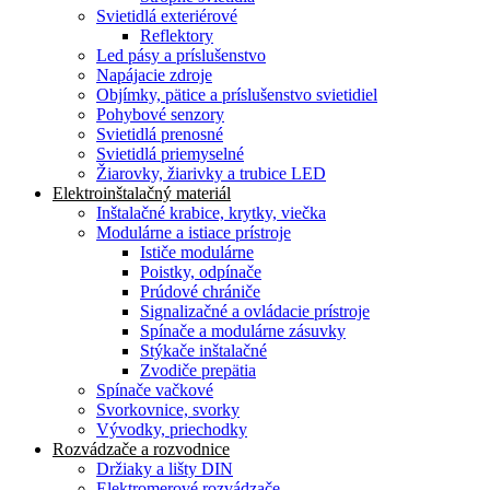
Svietidlá exteriérové
Reflektory
Led pásy a príslušenstvo
Napájacie zdroje
Objímky, pätice a príslušenstvo svietidiel
Pohybové senzory
Svietidlá prenosné
Svietidlá priemyselné
Žiarovky, žiarivky a trubice LED
Elektroinštalačný materiál
Inštalačné krabice, krytky, viečka
Modulárne a istiace prístroje
Ističe modulárne
Poistky, odpínače
Prúdové chrániče
Signalizačné a ovládacie prístroje
Spínače a modulárne zásuvky
Stýkače inštalačné
Zvodiče prepätia
Spínače vačkové
Svorkovnice, svorky
Vývodky, priechodky
Rozvádzače a rozvodnice
Držiaky a lišty DIN
Elektromerové rozvádzače