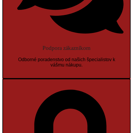
Podpora zákazníkom
Odborné poradenstvo od našich špecialistov k
vášmu nákupu.