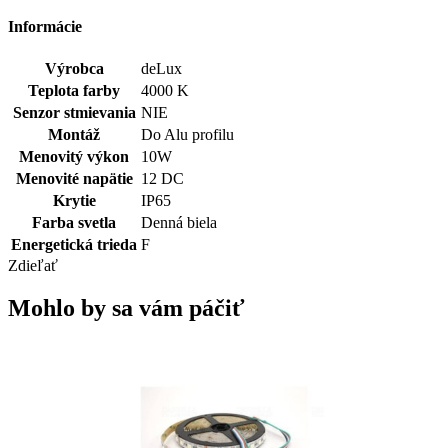
Informácie
Výrobca
deLux
Teplota farby
4000 K
Senzor stmievania
NIE
Montáž
Do Alu profilu
Menovitý výkon
10W
Menovité napätie
12 DC
Krytie
IP65
Farba svetla
Denná biela
Energetická trieda
F
Zdieľať
Mohlo by sa vám páčiť