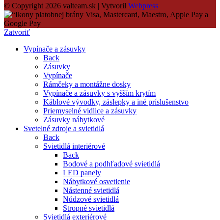
© Copyright 2026 valteam.sk | Vytvoril
Webpress
Zatvoriť
Vypínače a zásuvky
Back
Zásuvky
Vypínače
Rámčeky a montážne dosky
Vypínače a zásuvky s vyšším krytím
Káblové vývodky, záslepky a iné príslušenstvo
Priemyselné vidlice a zásuvky
Zásuvky nábytkové
Svetelné zdroje a svietidlá
Back
Svietidlá interiérové
Back
Bodové a podhľadové svietidlá
LED panely
Nábytkové osvetlenie
Nástenné svietidlá
Núdzové svietidlá
Stropné svietidlá
Svietidlá exteriérové