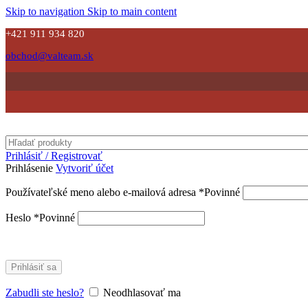
Skip to navigation
Skip to main content
+421 911 934 820
obchod@valteam.sk
Prihlásiť / Registrovať
Prihlásenie
Vytvoriť účet
Používateľské meno alebo e-mailová adresa
*
Povinné
Heslo
*
Povinné
Prihlásiť sa
Zabudli ste heslo?
Neodhlasovať ma