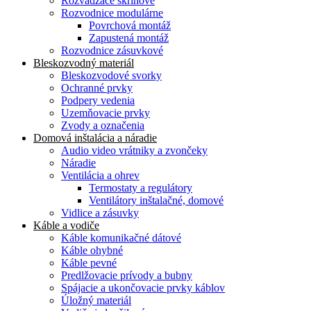
Rozvádzače skriňové
Rozvodnice modulárne
Povrchová montáž
Zapustená montáž
Rozvodnice zásuvkové
Bleskozvodný materiál
Bleskozvodové svorky
Ochranné prvky
Podpery vedenia
Uzemňovacie prvky
Zvody a označenia
Domová inštalácia a náradie
Audio video vrátniky a zvončeky
Náradie
Ventilácia a ohrev
Termostaty a regulátory
Ventilátory inštalačné, domové
Vidlice a zásuvky
Káble a vodiče
Káble komunikačné dátové
Káble ohybné
Káble pevné
Predlžovacie prívody a bubny
Spájacie a ukončovacie prvky káblov
Úložný materiál