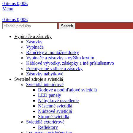
0
items
0,00
€
Menu
0
items
0,00
€
Search
Vypínače a zásuvky
Zásuvky
Vypínače
Rámčeky a montážne dosky
Vypínače a zásuvky s vyšším krytím
Káblové vývodky, záslepky a iné príslušenstvo
Priemyselné vidlice a zásuvky
Zásuvky nábytkové
Svetelné zdroje a svietidlá
Svietidlá interiérové
Bodové a podhľadové svietidlá
LED panely
Nábytkové osvetlenie
Nástenné svietidlá
Núdzové svietidlá
Stropné svietidlá
Svietidlá exteriérové
Reflektory
Led pásy a príslušenstvo