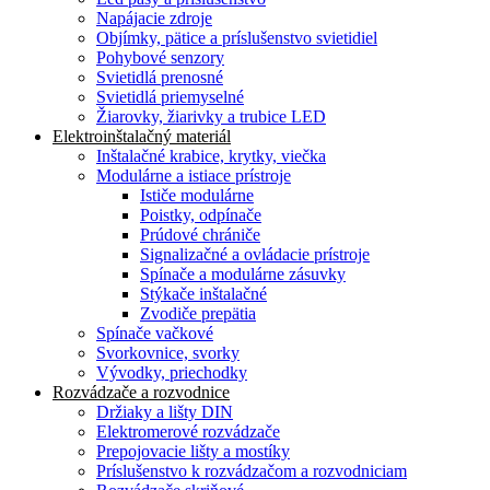
Napájacie zdroje
Objímky, pätice a príslušenstvo svietidiel
Pohybové senzory
Svietidlá prenosné
Svietidlá priemyselné
Žiarovky, žiarivky a trubice LED
Elektroinštalačný materiál
Inštalačné krabice, krytky, viečka
Modulárne a istiace prístroje
Ističe modulárne
Poistky, odpínače
Prúdové chrániče
Signalizačné a ovládacie prístroje
Spínače a modulárne zásuvky
Stýkače inštalačné
Zvodiče prepätia
Spínače vačkové
Svorkovnice, svorky
Vývodky, priechodky
Rozvádzače a rozvodnice
Držiaky a lišty DIN
Elektromerové rozvádzače
Prepojovacie lišty a mostíky
Príslušenstvo k rozvádzačom a rozvodniciam