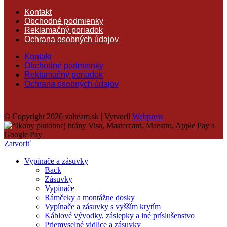
Kontakt
Obchodné podmienky
Reklamačný poriadok
Ochrana osobných údajov
Kontakt
Obchodné podmienky
Reklamačný poriadok
Ochrana osobných údajov
© Copyright 2026 valteam.sk | Vytvoril
Webpress
Zatvoriť
Vypínače a zásuvky
Back
Zásuvky
Vypínače
Rámčeky a montážne dosky
Vypínače a zásuvky s vyšším krytím
Káblové vývodky, záslepky a iné príslušenstvo
Priemyselné vidlice a zásuvky