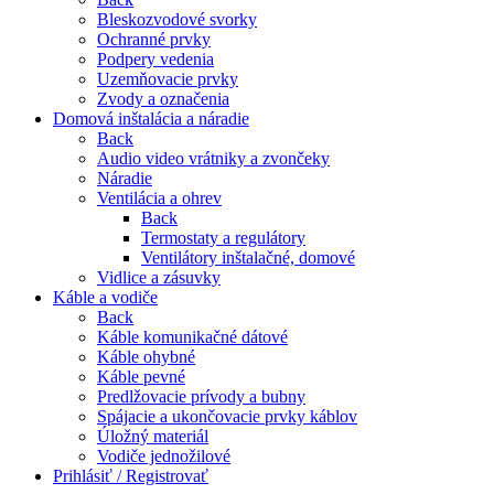
Bleskozvodové svorky
Ochranné prvky
Podpery vedenia
Uzemňovacie prvky
Zvody a označenia
Domová inštalácia a náradie
Back
Audio video vrátniky a zvončeky
Náradie
Ventilácia a ohrev
Back
Termostaty a regulátory
Ventilátory inštalačné, domové
Vidlice a zásuvky
Káble a vodiče
Back
Káble komunikačné dátové
Káble ohybné
Káble pevné
Predlžovacie prívody a bubny
Spájacie a ukončovacie prvky káblov
Úložný materiál
Vodiče jednožilové
Prihlásiť / Registrovať