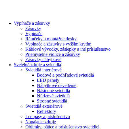
Vypínače a zásuvky
Zásuvky
Vypínače
Rámčeky a montážne dosky
Vypínače a zásuvky s vyšším krytím
Káblové vývodky, záslepky a iné príslušenstvo
Priemyselné vidlice a zásuvky
Zásuvky nábytkové
Svetelné zdroje a svietidlá
Svietidlá interiérové
Bodové a podhľadové svietidlá
LED panely
Nábytkové osvetlenie
Nástenné svietidlá
Núdzové svietidlá
Stropné svietidlá
Svietidlá exteriérové
Reflektory
Led pásy a príslušenstvo
Napájacie zdroje
Objímky, pätice a príslušenstvo svietidiel