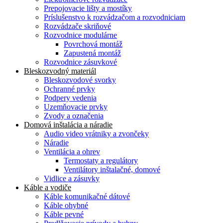
Prepojovacie lišty a mostíky
Príslušenstvo k rozvádzačom a rozvodniciam
Rozvádzače skriňové
Rozvodnice modulárne
Povrchová montáž
Zapustená montáž
Rozvodnice zásuvkové
Bleskozvodný materiál
Bleskozvodové svorky
Ochranné prvky
Podpery vedenia
Uzemňovacie prvky
Zvody a označenia
Domová inštalácia a náradie
Audio video vrátniky a zvončeky
Náradie
Ventilácia a ohrev
Termostaty a regulátory
Ventilátory inštalačné, domové
Vidlice a zásuvky
Káble a vodiče
Káble komunikačné dátové
Káble ohybné
Káble pevné