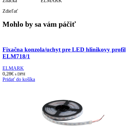
Značka ELMARK
Zdieľať
Mohlo by sa vám páčiť
Fixačna konzola/uchyt pre LED hlinikovy profil
ELM718/1
ELMARK
0,28
€
s DPH
Pridať do košíka