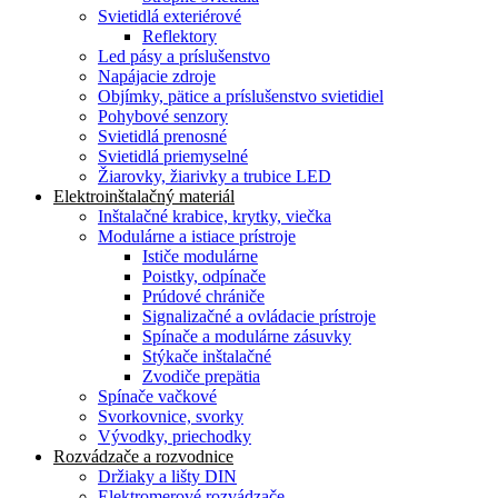
Svietidlá exteriérové
Reflektory
Led pásy a príslušenstvo
Napájacie zdroje
Objímky, pätice a príslušenstvo svietidiel
Pohybové senzory
Svietidlá prenosné
Svietidlá priemyselné
Žiarovky, žiarivky a trubice LED
Elektroinštalačný materiál
Inštalačné krabice, krytky, viečka
Modulárne a istiace prístroje
Ističe modulárne
Poistky, odpínače
Prúdové chrániče
Signalizačné a ovládacie prístroje
Spínače a modulárne zásuvky
Stýkače inštalačné
Zvodiče prepätia
Spínače vačkové
Svorkovnice, svorky
Vývodky, priechodky
Rozvádzače a rozvodnice
Držiaky a lišty DIN
Elektromerové rozvádzače