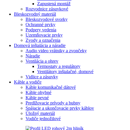
Zapustená montáž
Rozvodnice zásuvkové
Bleskozvodný materiál
Bleskozvodové svorky
Ochranné prvky
Podpery vedenia
Uzemňovacie prvky
Zvody a označenia
Domová inštalácia a náradie
Audio video vrátniky a zvončeky
Náradie
Ventilácia a ohrev
Termostaty a regulátory
Ventilátory inštalačné, domové
Vidlice a zásuvky
Káble a vodiče
Káble komunikačné dátové
Káble ohybné
Káble pevné
Predlžovacie prívody a bubny
Spájacie a ukončovacie prvky káblov
Úložný materiál
Vodiče jednožilové