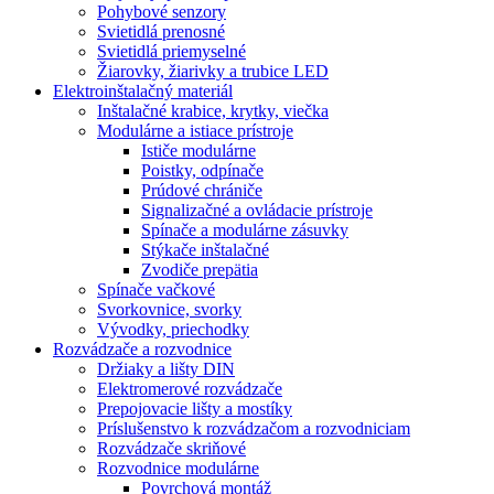
Pohybové senzory
Svietidlá prenosné
Svietidlá priemyselné
Žiarovky, žiarivky a trubice LED
Elektroinštalačný materiál
Inštalačné krabice, krytky, viečka
Modulárne a istiace prístroje
Ističe modulárne
Poistky, odpínače
Prúdové chrániče
Signalizačné a ovládacie prístroje
Spínače a modulárne zásuvky
Stýkače inštalačné
Zvodiče prepätia
Spínače vačkové
Svorkovnice, svorky
Vývodky, priechodky
Rozvádzače a rozvodnice
Držiaky a lišty DIN
Elektromerové rozvádzače
Prepojovacie lišty a mostíky
Príslušenstvo k rozvádzačom a rozvodniciam
Rozvádzače skriňové
Rozvodnice modulárne
Povrchová montáž