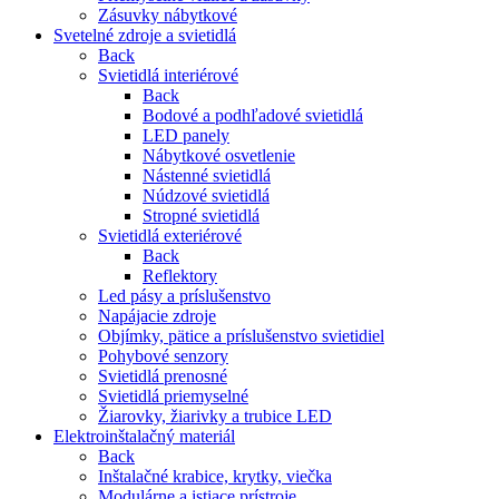
Zásuvky nábytkové
Svetelné zdroje a svietidlá
Back
Svietidlá interiérové
Back
Bodové a podhľadové svietidlá
LED panely
Nábytkové osvetlenie
Nástenné svietidlá
Núdzové svietidlá
Stropné svietidlá
Svietidlá exteriérové
Back
Reflektory
Led pásy a príslušenstvo
Napájacie zdroje
Objímky, pätice a príslušenstvo svietidiel
Pohybové senzory
Svietidlá prenosné
Svietidlá priemyselné
Žiarovky, žiarivky a trubice LED
Elektroinštalačný materiál
Back
Inštalačné krabice, krytky, viečka
Modulárne a istiace prístroje