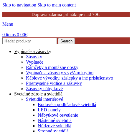
Skip to navigation
Skip to main content
Doprava zdarma pri nákupe nad 70€.
Menu
0
items
0,00
€
Search
Vypínače a zásuvky
Zásuvky
Vypínače
Rámčeky a montážne dosky
Vypínače a zásuvky s vyšším krytím
Káblové vývodky, záslepky a iné príslušenstvo
Priemyselné vidlice a zásuvky
Zásuvky nábytkové
Svetelné zdroje a svietidlá
Svietidlá interiérové
Bodové a podhľadové svietidlá
LED panely
Nábytkové osvetlenie
Nástenné svietidlá
Núdzové svietidlá
Stropné svietidlá