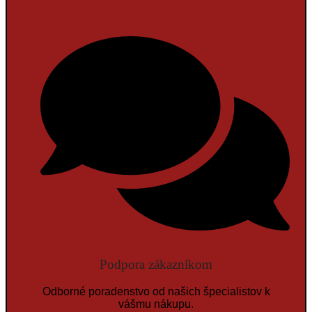
Podpora zákazníkom
Odborné poradenstvo od našich špecialistov k
vášmu nákupu.