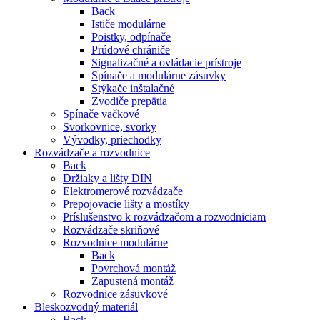
Back
Ističe modulárne
Poistky, odpínače
Prúdové chrániče
Signalizačné a ovládacie prístroje
Spínače a modulárne zásuvky
Stýkače inštalačné
Zvodiče prepätia
Spínače vačkové
Svorkovnice, svorky
Vývodky, priechodky
Rozvádzače a rozvodnice
Back
Držiaky a lišty DIN
Elektromerové rozvádzače
Prepojovacie lišty a mostíky
Príslušenstvo k rozvádzačom a rozvodniciam
Rozvádzače skriňové
Rozvodnice modulárne
Back
Povrchová montáž
Zapustená montáž
Rozvodnice zásuvkové
Bleskozvodný materiál
Back