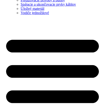
Predlžovacie prívody a bubny
Spájacie a ukončovacie prvky káblov
Úložný materiál
Vodiče jednožilové