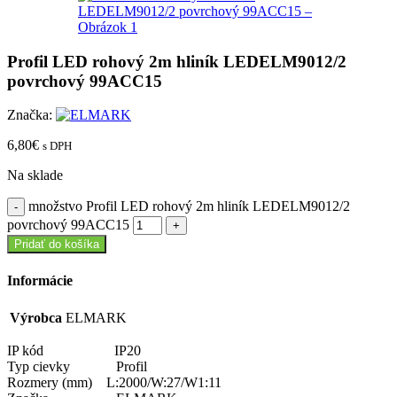
Profil LED rohový 2m hliník LEDELM9012/2
povrchový 99ACC15
Značka:
6,80
€
s DPH
Na sklade
množstvo Profil LED rohový 2m hliník LEDELM9012/2
povrchový 99ACC15
Pridať do košíka
Informácie
Výrobca
ELMARK
IP kód IP20
Typ cievky Profil
Rozmery (mm) L:2000/W:27/W1:11