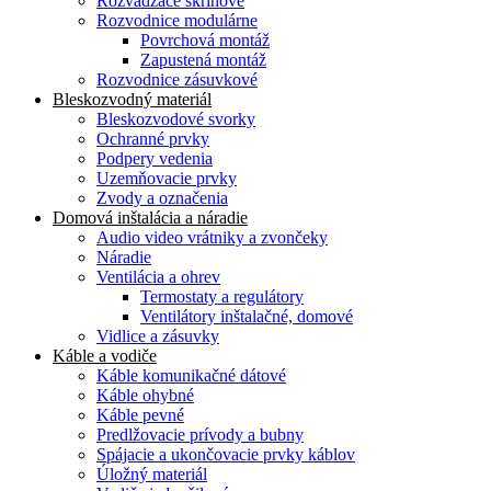
Rozvádzače skriňové
Rozvodnice modulárne
Povrchová montáž
Zapustená montáž
Rozvodnice zásuvkové
Bleskozvodný materiál
Bleskozvodové svorky
Ochranné prvky
Podpery vedenia
Uzemňovacie prvky
Zvody a označenia
Domová inštalácia a náradie
Audio video vrátniky a zvončeky
Náradie
Ventilácia a ohrev
Termostaty a regulátory
Ventilátory inštalačné, domové
Vidlice a zásuvky
Káble a vodiče
Káble komunikačné dátové
Káble ohybné
Káble pevné
Predlžovacie prívody a bubny
Spájacie a ukončovacie prvky káblov
Úložný materiál