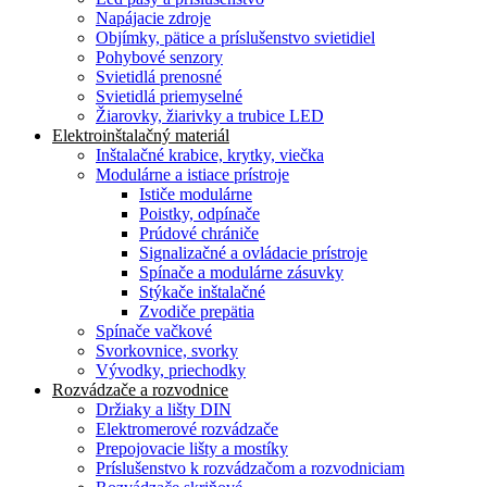
Napájacie zdroje
Objímky, pätice a príslušenstvo svietidiel
Pohybové senzory
Svietidlá prenosné
Svietidlá priemyselné
Žiarovky, žiarivky a trubice LED
Elektroinštalačný materiál
Inštalačné krabice, krytky, viečka
Modulárne a istiace prístroje
Ističe modulárne
Poistky, odpínače
Prúdové chrániče
Signalizačné a ovládacie prístroje
Spínače a modulárne zásuvky
Stýkače inštalačné
Zvodiče prepätia
Spínače vačkové
Svorkovnice, svorky
Vývodky, priechodky
Rozvádzače a rozvodnice
Držiaky a lišty DIN
Elektromerové rozvádzače
Prepojovacie lišty a mostíky
Príslušenstvo k rozvádzačom a rozvodniciam