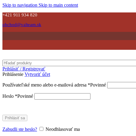
Skip to navigation
Skip to main content
+421 911 934 820
obchod@valteam.sk
Prihlásiť / Registrovať
Prihlásenie
Vytvoriť účet
Používateľské meno alebo e-mailová adresa
*
Povinné
Heslo
*
Povinné
Prihlásiť sa
Zabudli ste heslo?
Neodhlasovať ma