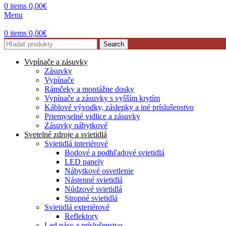
0
items
0,00
€
Menu
0
items
0,00
€
Search
Vypínače a zásuvky
Zásuvky
Vypínače
Rámčeky a montážne dosky
Vypínače a zásuvky s vyšším krytím
Káblové vývodky, záslepky a iné príslušenstvo
Priemyselné vidlice a zásuvky
Zásuvky nábytkové
Svetelné zdroje a svietidlá
Svietidlá interiérové
Bodové a podhľadové svietidlá
LED panely
Nábytkové osvetlenie
Nástenné svietidlá
Núdzové svietidlá
Stropné svietidlá
Svietidlá exteriérové
Reflektory
Led pásy a príslušenstvo