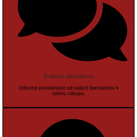
Podpora zákazníkom
Odborné poradenstvo od našich špecialistov k
vášmu nákupu.