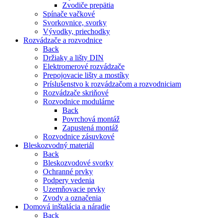
Zvodiče prepätia
Spínače vačkové
Svorkovnice, svorky
Vývodky, priechodky
Rozvádzače a rozvodnice
Back
Držiaky a lišty DIN
Elektromerové rozvádzače
Prepojovacie lišty a mostíky
Príslušenstvo k rozvádzačom a rozvodniciam
Rozvádzače skriňové
Rozvodnice modulárne
Back
Povrchová montáž
Zapustená montáž
Rozvodnice zásuvkové
Bleskozvodný materiál
Back
Bleskozvodové svorky
Ochranné prvky
Podpery vedenia
Uzemňovacie prvky
Zvody a označenia
Domová inštalácia a náradie
Back