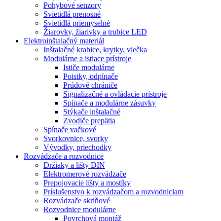
Pohybové senzory
Svietidlá prenosné
Svietidlá priemyselné
Žiarovky, žiarivky a trubice LED
Elektroinštalačný materiál
Inštalačné krabice, krytky, viečka
Modulárne a istiace prístroje
Ističe modulárne
Poistky, odpínače
Prúdové chrániče
Signalizačné a ovládacie prístroje
Spínače a modulárne zásuvky
Stýkače inštalačné
Zvodiče prepätia
Spínače vačkové
Svorkovnice, svorky
Vývodky, priechodky
Rozvádzače a rozvodnice
Držiaky a lišty DIN
Elektromerové rozvádzače
Prepojovacie lišty a mostíky
Príslušenstvo k rozvádzačom a rozvodniciam
Rozvádzače skriňové
Rozvodnice modulárne
Povrchová montáž