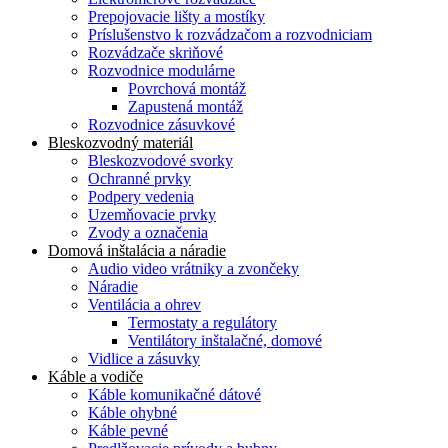
Prepojovacie lišty a mostíky
Príslušenstvo k rozvádzačom a rozvodniciam
Rozvádzače skriňové
Rozvodnice modulárne
Povrchová montáž
Zapustená montáž
Rozvodnice zásuvkové
Bleskozvodný materiál
Bleskozvodové svorky
Ochranné prvky
Podpery vedenia
Uzemňovacie prvky
Zvody a označenia
Domová inštalácia a náradie
Audio video vrátniky a zvončeky
Náradie
Ventilácia a ohrev
Termostaty a regulátory
Ventilátory inštalačné, domové
Vidlice a zásuvky
Káble a vodiče
Káble komunikačné dátové
Káble ohybné
Káble pevné