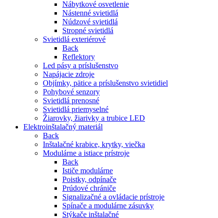
Nábytkové osvetlenie
Nástenné svietidlá
Núdzové svietidlá
Stropné svietidlá
Svietidlá exteriérové
Back
Reflektory
Led pásy a príslušenstvo
Napájacie zdroje
Objímky, pätice a príslušenstvo svietidiel
Pohybové senzory
Svietidlá prenosné
Svietidlá priemyselné
Žiarovky, žiarivky a trubice LED
Elektroinštalačný materiál
Back
Inštalačné krabice, krytky, viečka
Modulárne a istiace prístroje
Back
Ističe modulárne
Poistky, odpínače
Prúdové chrániče
Signalizačné a ovládacie prístroje
Spínače a modulárne zásuvky
Stýkače inštalačné