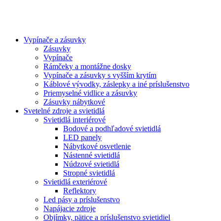
Vypínače a zásuvky
Zásuvky
Vypínače
Rámčeky a montážne dosky
Vypínače a zásuvky s vyšším krytím
Káblové vývodky, záslepky a iné príslušenstvo
Priemyselné vidlice a zásuvky
Zásuvky nábytkové
Svetelné zdroje a svietidlá
Svietidlá interiérové
Bodové a podhľadové svietidlá
LED panely
Nábytkové osvetlenie
Nástenné svietidlá
Núdzové svietidlá
Stropné svietidlá
Svietidlá exteriérové
Reflektory
Led pásy a príslušenstvo
Napájacie zdroje
Objímky, pätice a príslušenstvo svietidiel