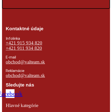
Kontaktné údaje
Infolinka
+421 915 934 820
+421 911 934 820
E-mail
obchod@valteam.sk
Reklamácie
obchod@valteam.sk
Sledujte nás
Facebook
Hlavné kategórie