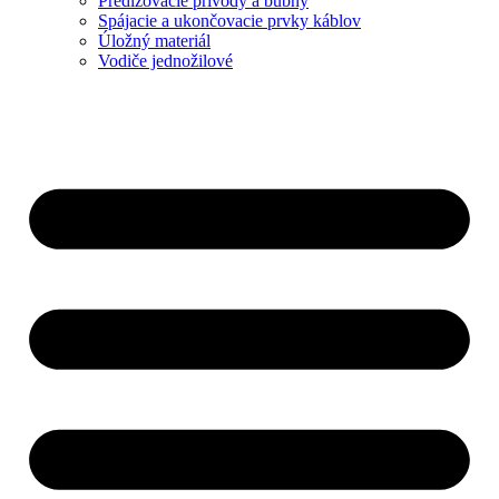
Predlžovacie prívody a bubny
Spájacie a ukončovacie prvky káblov
Úložný materiál
Vodiče jednožilové