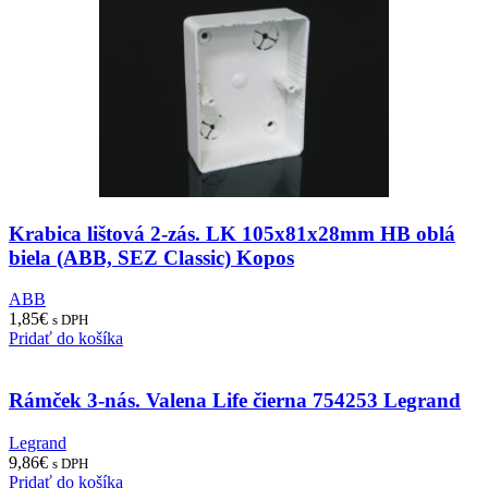
Krabica lištová 2-zás. LK 105x81x28mm HB oblá
biela (ABB, SEZ Classic) Kopos
ABB
1,85
€
s DPH
Pridať do košíka
Rámček 3-nás. Valena Life čierna 754253 Legrand
Legrand
9,86
€
s DPH
Pridať do košíka