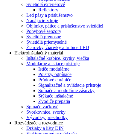
Svietidlá exteriérové
Reflektory
Led pásy a príslušenstvo
Napájacie zdroje
Objímky, pätice a príslušenstvo svietidiel
Pohybové senzory
Svietidlá prenosné
Svietidlá priemyselné
Žiarovky, žiarivky a trubice LED
Elektroinštalačný materiál
Inštalačné krabice, krytky, viečka
Modulárne a istiace prístroje
Ističe modulárne
Poistky, odpínače
Prúdové chrániče
Signalizačné a ovládacie prístroje
Spínače a modulárne zásuvky
Stýkače inštalačné
Zvodiče prepätia
Spínače vačkové
Svorkovnice, svorky
Vývodky, priechodky
Rozvádzače a rozvodnice
Držiaky a lišty DIN
Elektromerové rozvádzače