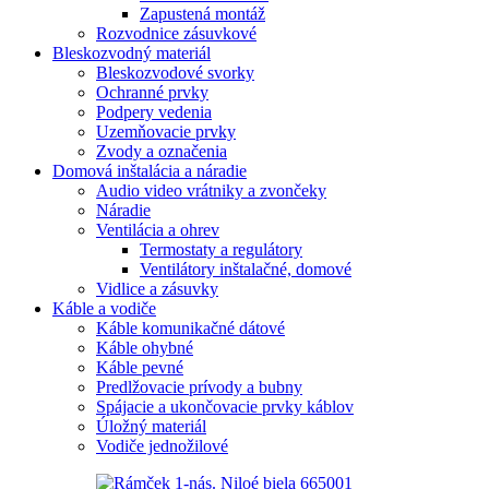
Zapustená montáž
Rozvodnice zásuvkové
Bleskozvodný materiál
Bleskozvodové svorky
Ochranné prvky
Podpery vedenia
Uzemňovacie prvky
Zvody a označenia
Domová inštalácia a náradie
Audio video vrátniky a zvončeky
Náradie
Ventilácia a ohrev
Termostaty a regulátory
Ventilátory inštalačné, domové
Vidlice a zásuvky
Káble a vodiče
Káble komunikačné dátové
Káble ohybné
Káble pevné
Predlžovacie prívody a bubny
Spájacie a ukončovacie prvky káblov
Úložný materiál
Vodiče jednožilové