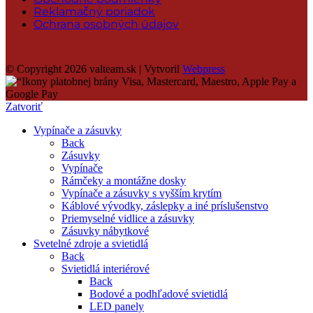
Reklamačný poriadok
Ochrana osobných údajov
© Copyright 2026 valteam.sk | Vytvoril
Webpress
Zatvoriť
Vypínače a zásuvky
Back
Zásuvky
Vypínače
Rámčeky a montážne dosky
Vypínače a zásuvky s vyšším krytím
Káblové vývodky, záslepky a iné príslušenstvo
Priemyselné vidlice a zásuvky
Zásuvky nábytkové
Svetelné zdroje a svietidlá
Back
Svietidlá interiérové
Back
Bodové a podhľadové svietidlá
LED panely