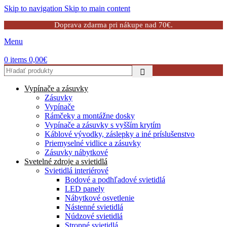
Skip to navigation
Skip to main content
Doprava zdarma pri nákupe nad 70€.
Menu
0
items
0,00
€
Vypínače a zásuvky
Zásuvky
Vypínače
Rámčeky a montážne dosky
Vypínače a zásuvky s vyšším krytím
Káblové vývodky, záslepky a iné príslušenstvo
Priemyselné vidlice a zásuvky
Zásuvky nábytkové
Svetelné zdroje a svietidlá
Svietidlá interiérové
Bodové a podhľadové svietidlá
LED panely
Nábytkové osvetlenie
Nástenné svietidlá
Núdzové svietidlá
Stropné svietidlá