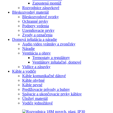
Zapustená montáž
Rozvodnice zásuvkové
Bleskozvodný materiál
Bleskozvodové svorky
Ochranné prvky
Podpery vedenia
Uzemňovacie prvky
Zvody a označenia
Domová inštalácia a náradie
Audio video vrátniky a zvončeky
Náradie
Ventilácia a ohrev
Termostaty a regulátory
Ventilátory inštalačné, domové
Vidlice a zásuvky
Káble a vodiče
Káble komunikačné dátové
Káble ohybné
Káble pevné
Predlžovacie prívody a bubny
Spájacie a ukončovacie prvky káblov
Úložný materiál
Vodiče jednožilové