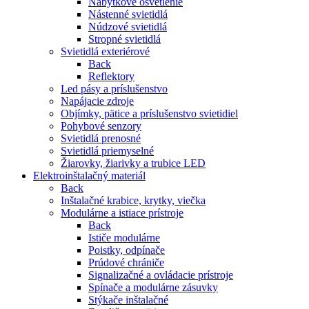
Nábytkové osvetlenie
Nástenné svietidlá
Núdzové svietidlá
Stropné svietidlá
Svietidlá exteriérové
Back
Reflektory
Led pásy a príslušenstvo
Napájacie zdroje
Objímky, pätice a príslušenstvo svietidiel
Pohybové senzory
Svietidlá prenosné
Svietidlá priemyselné
Žiarovky, žiarivky a trubice LED
Elektroinštalačný materiál
Back
Inštalačné krabice, krytky, viečka
Modulárne a istiace prístroje
Back
Ističe modulárne
Poistky, odpínače
Prúdové chrániče
Signalizačné a ovládacie prístroje
Spínače a modulárne zásuvky
Stýkače inštalačné