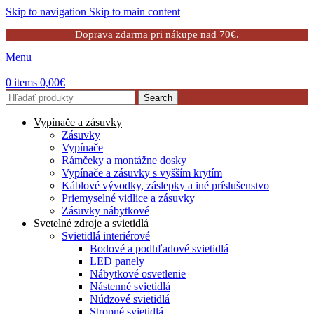
Skip to navigation
Skip to main content
Doprava zdarma pri nákupe nad 70€.
Menu
0
items
0,00
€
Search
Vypínače a zásuvky
Zásuvky
Vypínače
Rámčeky a montážne dosky
Vypínače a zásuvky s vyšším krytím
Káblové vývodky, záslepky a iné príslušenstvo
Priemyselné vidlice a zásuvky
Zásuvky nábytkové
Svetelné zdroje a svietidlá
Svietidlá interiérové
Bodové a podhľadové svietidlá
LED panely
Nábytkové osvetlenie
Nástenné svietidlá
Núdzové svietidlá
Stropné svietidlá