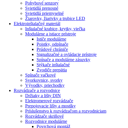
Pohybové senzory
Svietidlá prenosné
Svietidlá priemyselné
Žiarovky, žiarivky a trubice LED
Elektroinštalačný materiál
Inštalačné krabice, krytky, viečka
Modulárne a istiace prístroje
Ističe modulárne
Poistky, odpínače
Prúdové chrániče
Signalizačné a ovládacie prístroje
Spínače a modulárne zásuvky
Stýkače inštalačné
Zvodiče prepätia
Spínače vačkové
Svorkovnice, svorky
Vývodky, priechodky
Rozvádzače a rozvodnice
Držiaky a lišty DIN
Elektromerové rozvádzače
Prepojovacie lišty a mostíky
Príslušenstvo k rozvádzačom a rozvodniciam
Rozvádzače skriňové
Rozvodnice modulárne
Povrchová montáž