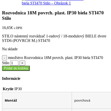
Rozvodnica 18M povrch. plast. IP30 biela STI470
Stilo
16,65
€
s DPH
STILO nástenný rozvádzač 1-radový / 18-modulový BIELE dvere
STD6 (POVRCH M.) STI470
Na sklade
množstvo Rozvodnica 18M povrch. plast. IP30 biela STI470
Stilo
Pridať do košíka
Informácie
Krytie
IP30
Montáž
povrchová