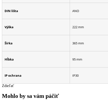
DIN lišta
ANO
Výška
222 mm
Šírka
365 mm
Hĺbka
95 mm
IP ochrana
IP30
Zdieľať
Mohlo by sa vám páčiť