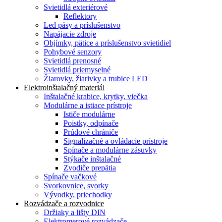
Svietidlá exteriérové
Reflektory
Led pásy a príslušenstvo
Napájacie zdroje
Objímky, pätice a príslušenstvo svietidiel
Pohybové senzory
Svietidlá prenosné
Svietidlá priemyselné
Žiarovky, žiarivky a trubice LED
Elektroinštalačný materiál
Inštalačné krabice, krytky, viečka
Modulárne a istiace prístroje
Ističe modulárne
Poistky, odpínače
Prúdové chrániče
Signalizačné a ovládacie prístroje
Spínače a modulárne zásuvky
Stýkače inštalačné
Zvodiče prepätia
Spínače vačkové
Svorkovnice, svorky
Vývodky, priechodky
Rozvádzače a rozvodnice
Držiaky a lišty DIN
Elektromerové rozvádzače