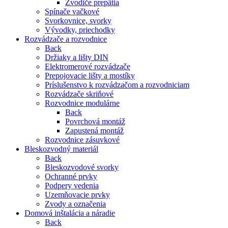
Zvodiče prepätia
Spínače vačkové
Svorkovnice, svorky
Vývodky, priechodky
Rozvádzače a rozvodnice
Back
Držiaky a lišty DIN
Elektromerové rozvádzače
Prepojovacie lišty a mostíky
Príslušenstvo k rozvádzačom a rozvodniciam
Rozvádzače skriňové
Rozvodnice modulárne
Back
Povrchová montáž
Zapustená montáž
Rozvodnice zásuvkové
Bleskozvodný materiál
Back
Bleskozvodové svorky
Ochranné prvky
Podpery vedenia
Uzemňovacie prvky
Zvody a označenia
Domová inštalácia a náradie
Back