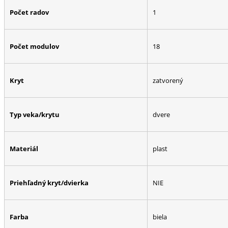
Počet radov
1
Počet modulov
18
Kryt
zatvorený
Typ veka/krytu
dvere
Materiál
plast
Priehľadný kryt/dvierka
NIE
Farba
biela