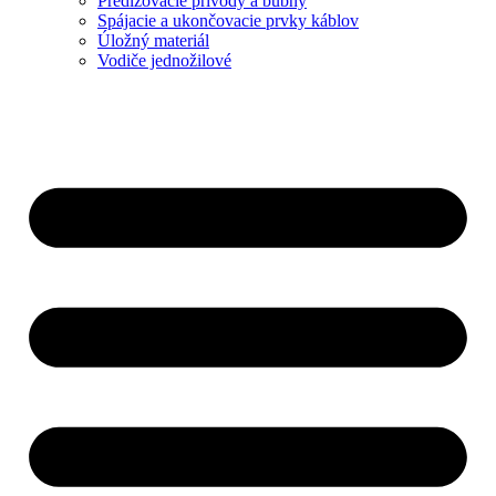
Predlžovacie prívody a bubny
Spájacie a ukončovacie prvky káblov
Úložný materiál
Vodiče jednožilové