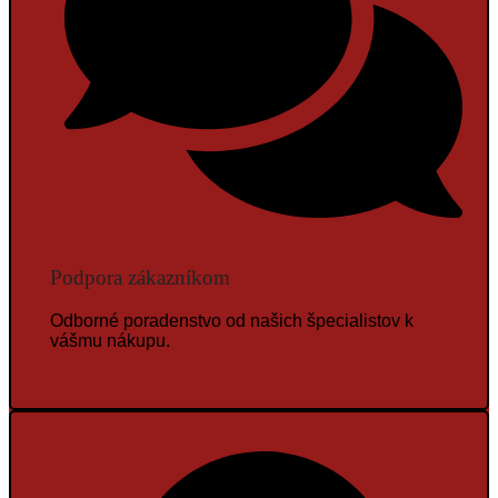
Podpora zákazníkom
Odborné poradenstvo od našich špecialistov k
vášmu nákupu.