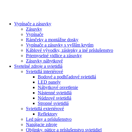
Vypínače a zásuvky
Zásuvky
Vypínače
Rámčeky a montážne dosky
Vypínače a zásuvky s vyšším krytím
Káblové vývodky, záslepky a iné príslušenstvo
Priemyselné vidlice a zásuvky
Zásuvky nábytkové
Svetelné zdroje a svietidlá
Svietidlá interiérové
Bodové a podhľadové svietidlá
LED panely
Nábytkové osvetlenie
Nástenné svietidlá
Núdzové svietidlá
Stropné svietidlá
Svietidlá exteriérové
Reflektory
Led pásy a príslušenstvo
Napájacie zdroje
Objímky, pätice a príslušenstvo svietidiel