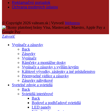
Reklamačný poriadok
Ochrana osobných údajov
© Copyright 2026 valteam.sk | Vytvoril
Webpress
Zatvoriť
Vypínače a zásuvky
Back
Zásuvky
Vypínače
Rámčeky a montážne dosky
Vypínače a zásuvky s vyšším krytím
Káblové vývodky, záslepky a iné príslušenstvo
Priemyselné vidlice a zásuvky
Zásuvky nábytkové
Svetelné zdroje a svietidlá
Back
Svietidlá interiérové
Back
Bodové a podhľadové svietidlá
LED panely