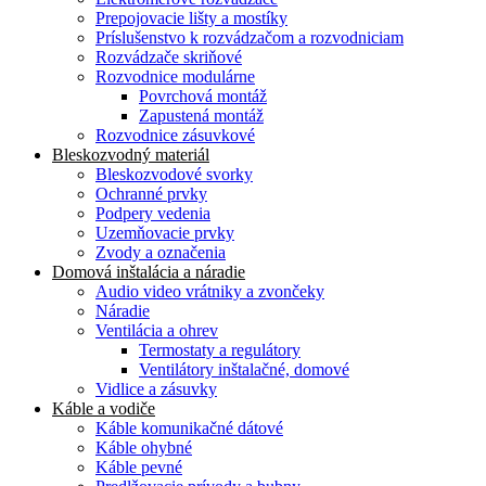
Prepojovacie lišty a mostíky
Príslušenstvo k rozvádzačom a rozvodniciam
Rozvádzače skriňové
Rozvodnice modulárne
Povrchová montáž
Zapustená montáž
Rozvodnice zásuvkové
Bleskozvodný materiál
Bleskozvodové svorky
Ochranné prvky
Podpery vedenia
Uzemňovacie prvky
Zvody a označenia
Domová inštalácia a náradie
Audio video vrátniky a zvončeky
Náradie
Ventilácia a ohrev
Termostaty a regulátory
Ventilátory inštalačné, domové
Vidlice a zásuvky
Káble a vodiče
Káble komunikačné dátové
Káble ohybné
Káble pevné