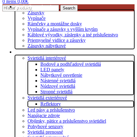
0
items
0,00
€
Vypínače a zásuvky
Search
Zásuvky
Vypínače
Rámčeky a montážne dosky
Vypínače a zásuvky s vyšším krytím
Káblové vývodky, záslepky a iné príslušenstvo
Priemyselné vidlice a zásuvky
Zásuvky nábytkové
Svetelné zdroje a svietidlá
Svietidlá interiérové
Bodové a podhľadové svietidlá
LED panely
Nábytkové osvetlenie
Nástenné svietidlá
Núdzové svietidlá
Stropné svietidlá
Svietidlá exteriérové
Reflektory
Led pásy a príslušenstvo
Napájacie zdroje
Objímky, pätice a príslušenstvo svietidiel
Pohybové senzory
Svietidlá prenosné