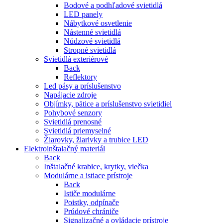
Bodové a podhľadové svietidlá
LED panely
Nábytkové osvetlenie
Nástenné svietidlá
Núdzové svietidlá
Stropné svietidlá
Svietidlá exteriérové
Back
Reflektory
Led pásy a príslušenstvo
Napájacie zdroje
Objímky, pätice a príslušenstvo svietidiel
Pohybové senzory
Svietidlá prenosné
Svietidlá priemyselné
Žiarovky, žiarivky a trubice LED
Elektroinštalačný materiál
Back
Inštalačné krabice, krytky, viečka
Modulárne a istiace prístroje
Back
Ističe modulárne
Poistky, odpínače
Prúdové chrániče
Signalizačné a ovládacie prístroje