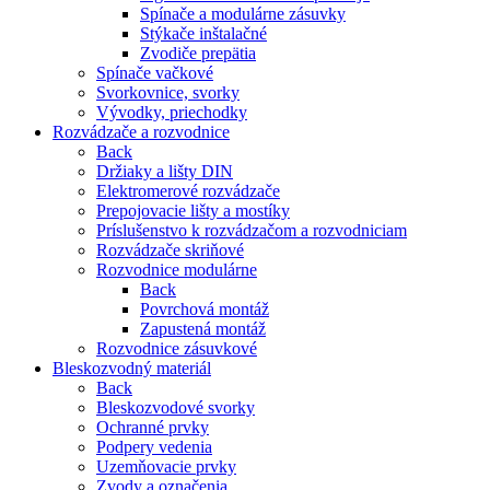
Spínače a modulárne zásuvky
Stýkače inštalačné
Zvodiče prepätia
Spínače vačkové
Svorkovnice, svorky
Vývodky, priechodky
Rozvádzače a rozvodnice
Back
Držiaky a lišty DIN
Elektromerové rozvádzače
Prepojovacie lišty a mostíky
Príslušenstvo k rozvádzačom a rozvodniciam
Rozvádzače skriňové
Rozvodnice modulárne
Back
Povrchová montáž
Zapustená montáž
Rozvodnice zásuvkové
Bleskozvodný materiál
Back
Bleskozvodové svorky
Ochranné prvky
Podpery vedenia
Uzemňovacie prvky
Zvody a označenia