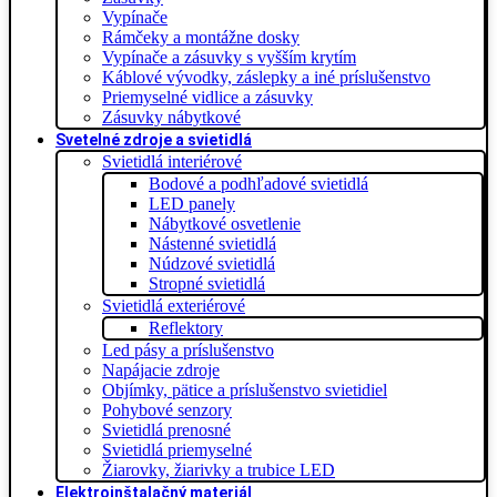
Vypínače
Rámčeky a montážne dosky
Vypínače a zásuvky s vyšším krytím
Káblové vývodky, záslepky a iné príslušenstvo
Priemyselné vidlice a zásuvky
Zásuvky nábytkové
Svetelné zdroje a svietidlá
Svietidlá interiérové
Bodové a podhľadové svietidlá
LED panely
Nábytkové osvetlenie
Nástenné svietidlá
Núdzové svietidlá
Stropné svietidlá
Svietidlá exteriérové
Reflektory
Led pásy a príslušenstvo
Napájacie zdroje
Objímky, pätice a príslušenstvo svietidiel
Pohybové senzory
Svietidlá prenosné
Svietidlá priemyselné
Žiarovky, žiarivky a trubice LED
Elektroinštalačný materiál