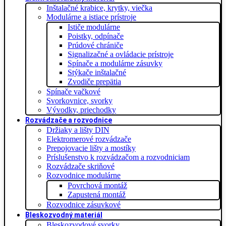
Inštalačné krabice, krytky, viečka
Modulárne a istiace prístroje
Ističe modulárne
Poistky, odpínače
Prúdové chrániče
Signalizačné a ovládacie prístroje
Spínače a modulárne zásuvky
Stýkače inštalačné
Zvodiče prepätia
Spínače vačkové
Svorkovnice, svorky
Vývodky, priechodky
Rozvádzače a rozvodnice
Držiaky a lišty DIN
Elektromerové rozvádzače
Prepojovacie lišty a mostíky
Príslušenstvo k rozvádzačom a rozvodniciam
Rozvádzače skriňové
Rozvodnice modulárne
Povrchová montáž
Zapustená montáž
Rozvodnice zásuvkové
Bleskozvodný materiál
Bleskozvodové svorky