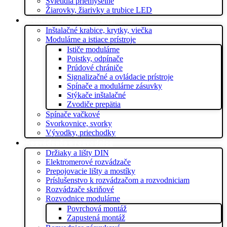
Svietidlá priemyselné
Žiarovky, žiarivky a trubice LED
Elektroinštalačný materiál
Inštalačné krabice, krytky, viečka
Modulárne a istiace prístroje
Ističe modulárne
Poistky, odpínače
Prúdové chrániče
Signalizačné a ovládacie prístroje
Spínače a modulárne zásuvky
Stýkače inštalačné
Zvodiče prepätia
Spínače vačkové
Svorkovnice, svorky
Vývodky, priechodky
Rozvádzače a rozvodnice
Držiaky a lišty DIN
Elektromerové rozvádzače
Prepojovacie lišty a mostíky
Príslušenstvo k rozvádzačom a rozvodniciam
Rozvádzače skriňové
Rozvodnice modulárne
Povrchová montáž
Zapustená montáž