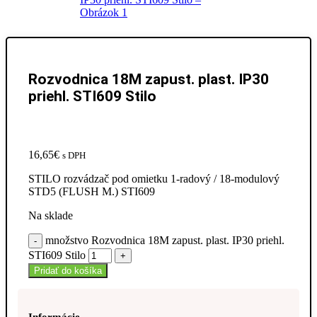
Rozvodnica 18M zapust. plast. IP30
priehl. STI609 Stilo
16,65
€
s DPH
STILO rozvádzač pod omietku 1-radový / 18-modulový
STD5 (FLUSH M.) STI609
Na sklade
množstvo Rozvodnica 18M zapust. plast. IP30 priehl.
STI609 Stilo
Pridať do košíka