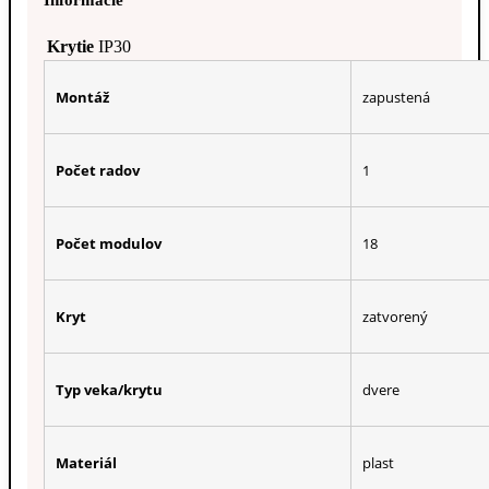
Informácie
Krytie
IP30
Montáž
zapustená
Počet radov
1
Počet modulov
18
Kryt
zatvorený
Typ veka/krytu
dvere
Materiál
plast