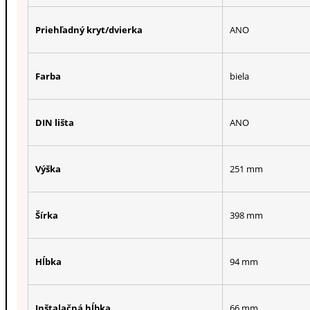
Priehľadný kryt/dvierka
ANO
Farba
biela
DIN lišta
ANO
Výška
251 mm
Šírka
398 mm
Hĺbka
94 mm
Inštalačná hĺbka
66 mm