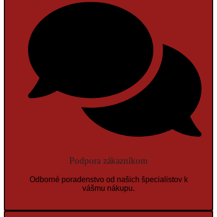
Podpora zákazníkom
Odborné poradenstvo od našich špecialistov k
vášmu nákupu.