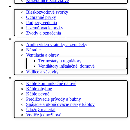
Rozvodnice zásuvkové
Bleskozvodný materiál
Bleskozvodové svorky
Ochranné prvky
Podpery vedenia
Uzemňovacie prvky
Zvody a označenia
Domová inštalácia a náradie
Audio video vrátniky a zvončeky
Náradie
Ventilácia a ohrev
Termostaty a regulátory
Ventilátory inštalačné, domové
Vidlice a zásuvky
Káble a vodiče
Káble komunikačné dátové
Káble ohybné
Káble pevné
Predlžovacie prívody a bubny
Spájacie a ukončovacie prvky káblov
Úložný materiál
Vodiče jednožilové