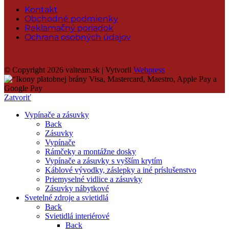
Kontakt
Obchodné podmienky
Reklamačný poriadok
Ochrana osobných údajov
© Copyright 2026 valteam.sk | Vytvoril
Webpress
Zatvoriť
Vypínače a zásuvky
Back
Zásuvky
Vypínače
Rámčeky a montážne dosky
Vypínače a zásuvky s vyšším krytím
Káblové vývodky, záslepky a iné príslušenstvo
Priemyselné vidlice a zásuvky
Zásuvky nábytkové
Svetelné zdroje a svietidlá
Back
Svietidlá interiérové
Back