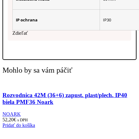
IP ochrana
IP30
Zdieľať
Mohlo by sa vám páčiť
Rozvodnica 42M (36+6) zapust. plast/plech. IP40
biela PMF36 Noark
NOARK
52,20
€
s DPH
Pridať do košíka