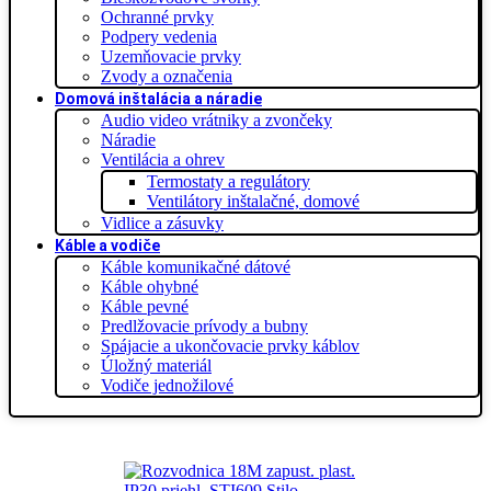
Ochranné prvky
Podpery vedenia
Uzemňovacie prvky
Zvody a označenia
Domová inštalácia a náradie
Audio video vrátniky a zvončeky
Náradie
Ventilácia a ohrev
Termostaty a regulátory
Ventilátory inštalačné, domové
Vidlice a zásuvky
Káble a vodiče
Káble komunikačné dátové
Káble ohybné
Káble pevné
Predlžovacie prívody a bubny
Spájacie a ukončovacie prvky káblov
Úložný materiál
Vodiče jednožilové