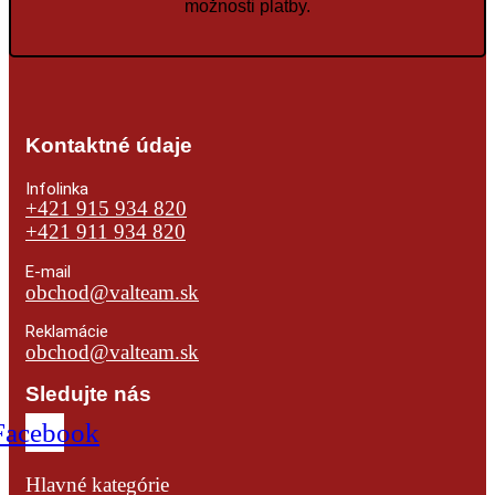
možnosti platby.
Kontaktné údaje
Infolinka
+421 915 934 820
+421 911 934 820
E-mail
obchod@valteam.sk
Reklamácie
obchod@valteam.sk
Sledujte nás
Facebook
Hlavné kategórie