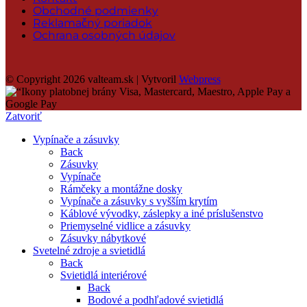
Obchodné podmienky
Reklamačný poriadok
Ochrana osobných údajov
© Copyright 2026 valteam.sk | Vytvoril
Webpress
Zatvoriť
Vypínače a zásuvky
Back
Zásuvky
Vypínače
Rámčeky a montážne dosky
Vypínače a zásuvky s vyšším krytím
Káblové vývodky, záslepky a iné príslušenstvo
Priemyselné vidlice a zásuvky
Zásuvky nábytkové
Svetelné zdroje a svietidlá
Back
Svietidlá interiérové
Back
Bodové a podhľadové svietidlá