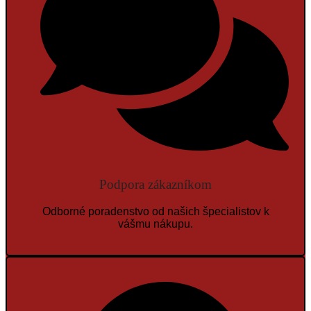
Podpora zákazníkom
Odborné poradenstvo od našich špecialistov k
vášmu nákupu.