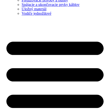
Predlžovacie prívody a bubny
Spájacie a ukončovacie prvky káblov
Úložný materiál
Vodiče jednožilové