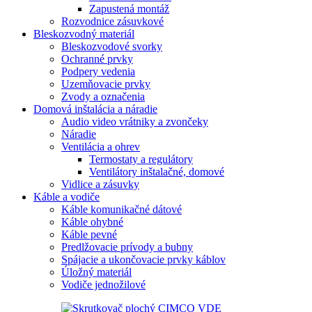
Zapustená montáž
Rozvodnice zásuvkové
Bleskozvodný materiál
Bleskozvodové svorky
Ochranné prvky
Podpery vedenia
Uzemňovacie prvky
Zvody a označenia
Domová inštalácia a náradie
Audio video vrátniky a zvončeky
Náradie
Ventilácia a ohrev
Termostaty a regulátory
Ventilátory inštalačné, domové
Vidlice a zásuvky
Káble a vodiče
Káble komunikačné dátové
Káble ohybné
Káble pevné
Predlžovacie prívody a bubny
Spájacie a ukončovacie prvky káblov
Úložný materiál
Vodiče jednožilové