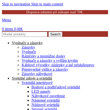
Skip to navigation
Skip to main content
Doprava zdarma pri nákupe nad 70€.
Menu
0
items
0,00
€
Search
Vypínače a zásuvky
Zásuvky
Vypínače
Rámčeky a montážne dosky
Vypínače a zásuvky s vyšším krytím
Káblové vývodky, záslepky a iné príslušenstvo
Priemyselné vidlice a zásuvky
Zásuvky nábytkové
Svetelné zdroje a svietidlá
Svietidlá interiérové
Bodové a podhľadové svietidlá
LED panely
Nábytkové osvetlenie
Nástenné svietidlá
Núdzové svietidlá
Stropné svietidlá