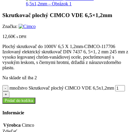
Skrutkovač plochý CIMCO VDE 6,5×1,2mm
Značka:
12,60
€
s DPH
Plochý skrutkovač do 1000V 6,5 X 1,2mm-CIMCO-117706
Izolovaný elektrický skrutkovač DIN 7437 6, 5×1, 2 mm 245 mm z
vysoko legovanej chróm-vanádiovej ocele, pochrómovaný s
vysokým leskom, s čiernymi hrotmi, držadlá z nárazuvzdorného
plastu.
Na sklade už iba 2
množstvo Skrutkovač plochý CIMCO VDE 6,5x1,2mm
Pridať do košíka
Informácie
Výrobca
Cimco
Zdieľať