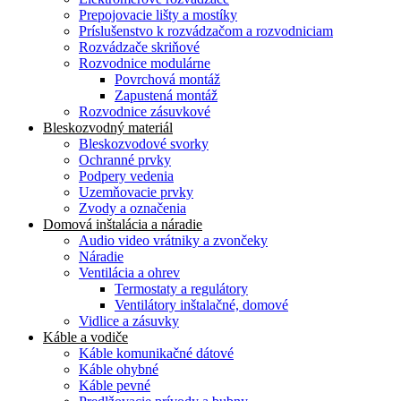
Prepojovacie lišty a mostíky
Príslušenstvo k rozvádzačom a rozvodniciam
Rozvádzače skriňové
Rozvodnice modulárne
Povrchová montáž
Zapustená montáž
Rozvodnice zásuvkové
Bleskozvodný materiál
Bleskozvodové svorky
Ochranné prvky
Podpery vedenia
Uzemňovacie prvky
Zvody a označenia
Domová inštalácia a náradie
Audio video vrátniky a zvončeky
Náradie
Ventilácia a ohrev
Termostaty a regulátory
Ventilátory inštalačné, domové
Vidlice a zásuvky
Káble a vodiče
Káble komunikačné dátové
Káble ohybné
Káble pevné