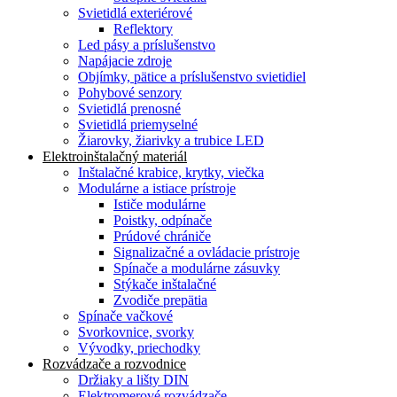
Svietidlá exteriérové
Reflektory
Led pásy a príslušenstvo
Napájacie zdroje
Objímky, pätice a príslušenstvo svietidiel
Pohybové senzory
Svietidlá prenosné
Svietidlá priemyselné
Žiarovky, žiarivky a trubice LED
Elektroinštalačný materiál
Inštalačné krabice, krytky, viečka
Modulárne a istiace prístroje
Ističe modulárne
Poistky, odpínače
Prúdové chrániče
Signalizačné a ovládacie prístroje
Spínače a modulárne zásuvky
Stýkače inštalačné
Zvodiče prepätia
Spínače vačkové
Svorkovnice, svorky
Vývodky, priechodky
Rozvádzače a rozvodnice
Držiaky a lišty DIN
Elektromerové rozvádzače