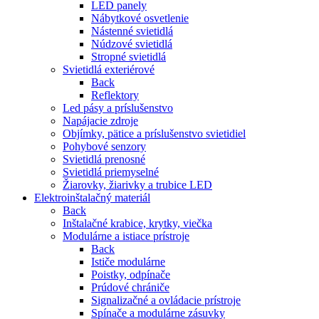
LED panely
Nábytkové osvetlenie
Nástenné svietidlá
Núdzové svietidlá
Stropné svietidlá
Svietidlá exteriérové
Back
Reflektory
Led pásy a príslušenstvo
Napájacie zdroje
Objímky, pätice a príslušenstvo svietidiel
Pohybové senzory
Svietidlá prenosné
Svietidlá priemyselné
Žiarovky, žiarivky a trubice LED
Elektroinštalačný materiál
Back
Inštalačné krabice, krytky, viečka
Modulárne a istiace prístroje
Back
Ističe modulárne
Poistky, odpínače
Prúdové chrániče
Signalizačné a ovládacie prístroje
Spínače a modulárne zásuvky