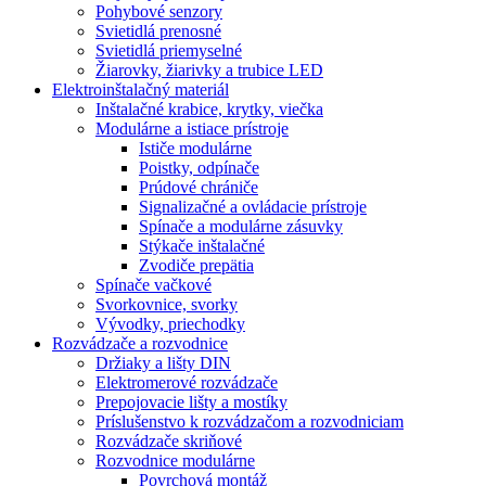
Pohybové senzory
Svietidlá prenosné
Svietidlá priemyselné
Žiarovky, žiarivky a trubice LED
Elektroinštalačný materiál
Inštalačné krabice, krytky, viečka
Modulárne a istiace prístroje
Ističe modulárne
Poistky, odpínače
Prúdové chrániče
Signalizačné a ovládacie prístroje
Spínače a modulárne zásuvky
Stýkače inštalačné
Zvodiče prepätia
Spínače vačkové
Svorkovnice, svorky
Vývodky, priechodky
Rozvádzače a rozvodnice
Držiaky a lišty DIN
Elektromerové rozvádzače
Prepojovacie lišty a mostíky
Príslušenstvo k rozvádzačom a rozvodniciam
Rozvádzače skriňové
Rozvodnice modulárne
Povrchová montáž