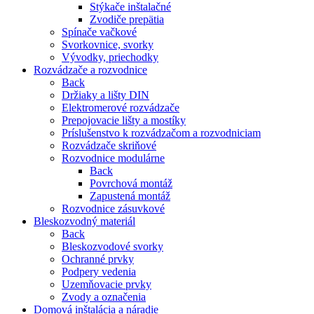
Stýkače inštalačné
Zvodiče prepätia
Spínače vačkové
Svorkovnice, svorky
Vývodky, priechodky
Rozvádzače a rozvodnice
Back
Držiaky a lišty DIN
Elektromerové rozvádzače
Prepojovacie lišty a mostíky
Príslušenstvo k rozvádzačom a rozvodniciam
Rozvádzače skriňové
Rozvodnice modulárne
Back
Povrchová montáž
Zapustená montáž
Rozvodnice zásuvkové
Bleskozvodný materiál
Back
Bleskozvodové svorky
Ochranné prvky
Podpery vedenia
Uzemňovacie prvky
Zvody a označenia
Domová inštalácia a náradie