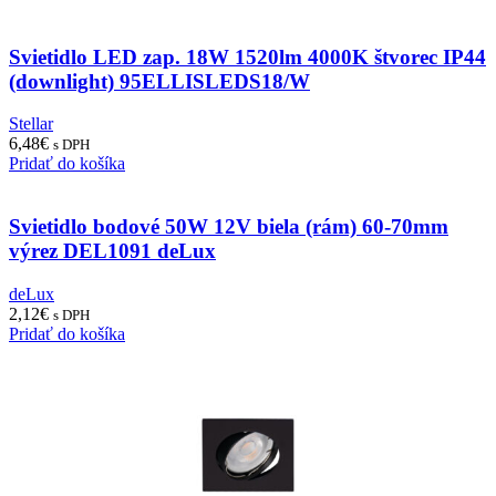
Svietidlo LED zap. 18W 1520lm 4000K štvorec IP44
(downlight) 95ELLISLEDS18/W
Stellar
6,48
€
s DPH
Pridať do košíka
Svietidlo bodové 50W 12V biela (rám) 60-70mm
výrez DEL1091 deLux
deLux
2,12
€
s DPH
Pridať do košíka