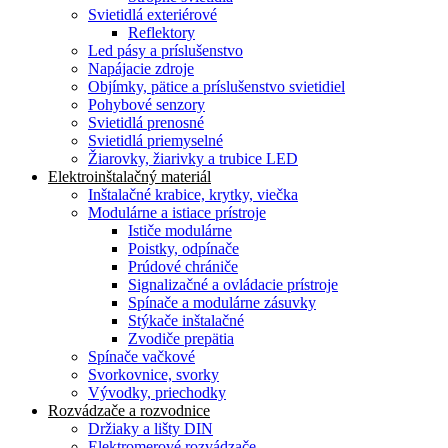
Svietidlá exteriérové
Reflektory
Led pásy a príslušenstvo
Napájacie zdroje
Objímky, pätice a príslušenstvo svietidiel
Pohybové senzory
Svietidlá prenosné
Svietidlá priemyselné
Žiarovky, žiarivky a trubice LED
Elektroinštalačný materiál
Inštalačné krabice, krytky, viečka
Modulárne a istiace prístroje
Ističe modulárne
Poistky, odpínače
Prúdové chrániče
Signalizačné a ovládacie prístroje
Spínače a modulárne zásuvky
Stýkače inštalačné
Zvodiče prepätia
Spínače vačkové
Svorkovnice, svorky
Vývodky, priechodky
Rozvádzače a rozvodnice
Držiaky a lišty DIN
Elektromerové rozvádzače