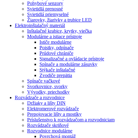
Pohybové senzory
Svietidlá prenosné
Svietidlá priemyselné
Žiarovky, žiarivky a trubice LED
Elektroinštalačný materiál
Inštalačné krabice, krytky, viečka
Modulárne a istiace prístroje
Ističe modulárne
Poistky, odpínače
Prúdové chrániče
Signalizačné a ovládacie prístroje
Spínače a modulárne zásuvky
Stýkače inštalačné
Zvodiče prepätia
Spínače vačkové
Svorkovnice, svorky
Vývodky, priechodky
Rozvádzače a rozvodnice
Držiaky a lišty DIN
Elektromerové rozvádzače
Prepojovacie lišty a mostíky
Príslušenstvo k rozvádzačom a rozvodniciam
Rozvádzače skriňové
Rozvodnice modulárne
Povrchová montáž