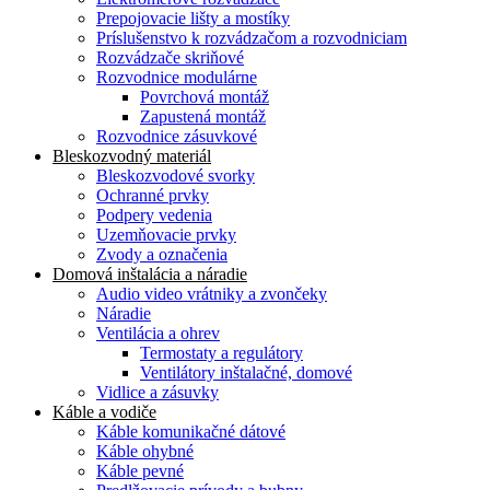
Prepojovacie lišty a mostíky
Príslušenstvo k rozvádzačom a rozvodniciam
Rozvádzače skriňové
Rozvodnice modulárne
Povrchová montáž
Zapustená montáž
Rozvodnice zásuvkové
Bleskozvodný materiál
Bleskozvodové svorky
Ochranné prvky
Podpery vedenia
Uzemňovacie prvky
Zvody a označenia
Domová inštalácia a náradie
Audio video vrátniky a zvončeky
Náradie
Ventilácia a ohrev
Termostaty a regulátory
Ventilátory inštalačné, domové
Vidlice a zásuvky
Káble a vodiče
Káble komunikačné dátové
Káble ohybné
Káble pevné