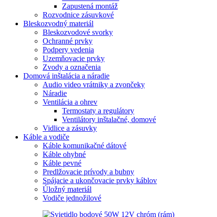
Zapustená montáž
Rozvodnice zásuvkové
Bleskozvodný materiál
Bleskozvodové svorky
Ochranné prvky
Podpery vedenia
Uzemňovacie prvky
Zvody a označenia
Domová inštalácia a náradie
Audio video vrátniky a zvončeky
Náradie
Ventilácia a ohrev
Termostaty a regulátory
Ventilátory inštalačné, domové
Vidlice a zásuvky
Káble a vodiče
Káble komunikačné dátové
Káble ohybné
Káble pevné
Predlžovacie prívody a bubny
Spájacie a ukončovacie prvky káblov
Úložný materiál
Vodiče jednožilové