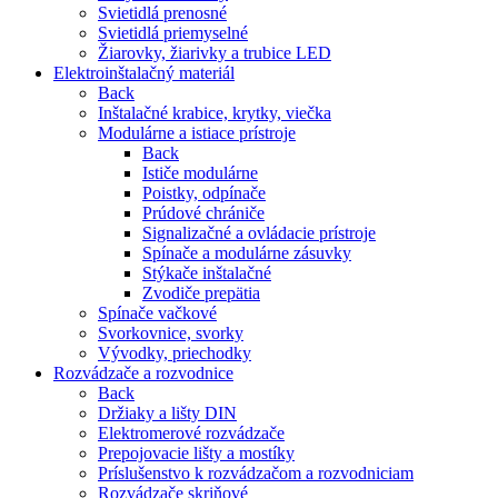
Svietidlá prenosné
Svietidlá priemyselné
Žiarovky, žiarivky a trubice LED
Elektroinštalačný materiál
Back
Inštalačné krabice, krytky, viečka
Modulárne a istiace prístroje
Back
Ističe modulárne
Poistky, odpínače
Prúdové chrániče
Signalizačné a ovládacie prístroje
Spínače a modulárne zásuvky
Stýkače inštalačné
Zvodiče prepätia
Spínače vačkové
Svorkovnice, svorky
Vývodky, priechodky
Rozvádzače a rozvodnice
Back
Držiaky a lišty DIN
Elektromerové rozvádzače
Prepojovacie lišty a mostíky
Príslušenstvo k rozvádzačom a rozvodniciam
Rozvádzače skriňové