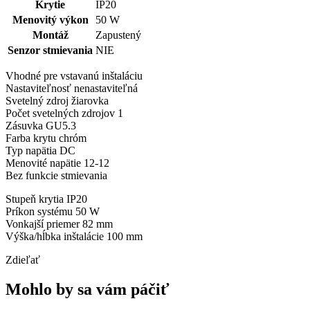
Krytie
IP20
Menovitý výkon
50 W
Montáž
Zapustený
Senzor stmievania
NIE
Vhodné pre vstavanú inštaláciu
Nastaviteľnosť nenastaviteľná
Svetelný zdroj žiarovka
Počet svetelných zdrojov 1
Zásuvka GU5.3
Farba krytu chróm
Typ napätia DC
Menovité napätie 12-12
Bez funkcie stmievania
Stupeň krytia IP20
Príkon systému 50 W
Vonkajší priemer 82 mm
Výška/hĺbka inštalácie 100 mm
Zdieľať
Mohlo by sa vám páčiť