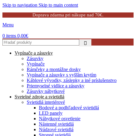
Skip to navigation
Skip to main content
Doprava zdarma pri nákupe nad 70€.
Menu
0
items
0,00
€
Vypínače a zásuvky
Zásuvky
Vypínače
Rámčeky a montážne dosky
Vypínače a zásuvky s vyšším krytím
Káblové vývodky, záslepky a iné príslušenstvo
Priemyselné vidlice a zásuvky
Zásuvky nábytkové
Svetelné zdroje a svietidlá
Svietidlá interiérové
Bodové a podhľadové svietidlá
LED panely
Nábytkové osvetlenie
Nástenné svietidlá
Núdzové svietidlá
Stropné svietidlá