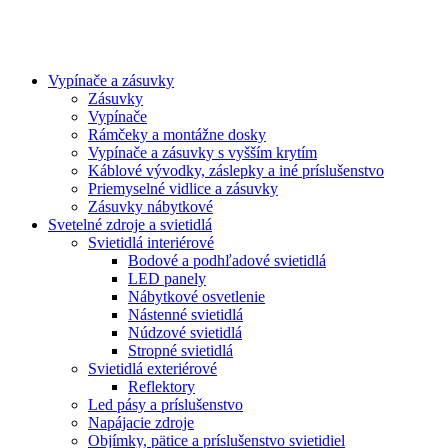
Vypínače a zásuvky
Zásuvky
Vypínače
Rámčeky a montážne dosky
Vypínače a zásuvky s vyšším krytím
Káblové vývodky, záslepky a iné príslušenstvo
Priemyselné vidlice a zásuvky
Zásuvky nábytkové
Svetelné zdroje a svietidlá
Svietidlá interiérové
Bodové a podhľadové svietidlá
LED panely
Nábytkové osvetlenie
Nástenné svietidlá
Núdzové svietidlá
Stropné svietidlá
Svietidlá exteriérové
Reflektory
Led pásy a príslušenstvo
Napájacie zdroje
Objímky, pätice a príslušenstvo svietidiel