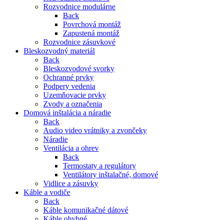
Rozvodnice modulárne
Back
Povrchová montáž
Zapustená montáž
Rozvodnice zásuvkové
Bleskozvodný materiál
Back
Bleskozvodové svorky
Ochranné prvky
Podpery vedenia
Uzemňovacie prvky
Zvody a označenia
Domová inštalácia a náradie
Back
Audio video vrátniky a zvončeky
Náradie
Ventilácia a ohrev
Back
Termostaty a regulátory
Ventilátory inštalačné, domové
Vidlice a zásuvky
Káble a vodiče
Back
Káble komunikačné dátové
Káble ohybné