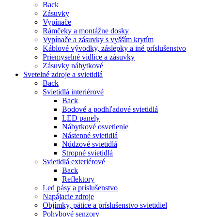
Back
Zásuvky
Vypínače
Rámčeky a montážne dosky
Vypínače a zásuvky s vyšším krytím
Káblové vývodky, záslepky a iné príslušenstvo
Priemyselné vidlice a zásuvky
Zásuvky nábytkové
Svetelné zdroje a svietidlá
Back
Svietidlá interiérové
Back
Bodové a podhľadové svietidlá
LED panely
Nábytkové osvetlenie
Nástenné svietidlá
Núdzové svietidlá
Stropné svietidlá
Svietidlá exteriérové
Back
Reflektory
Led pásy a príslušenstvo
Napájacie zdroje
Objímky, pätice a príslušenstvo svietidiel
Pohybové senzory