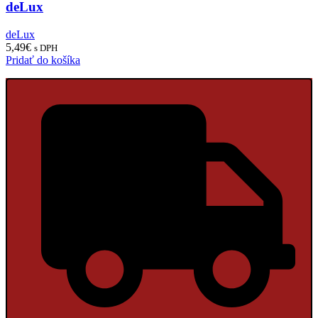
deLux
deLux
5,49
€
s DPH
Pridať do košíka