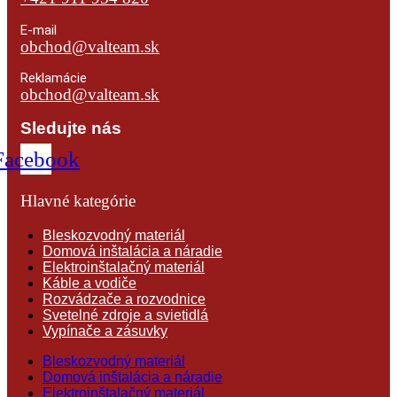
E-mail
obchod@valteam.sk
Reklamácie
obchod@valteam.sk
Sledujte nás
Facebook
Hlavné kategórie
Bleskozvodný materiál
Domová inštalácia a náradie
Elektroinštalačný materiál
Káble a vodiče
Rozvádzače a rozvodnice
Svetelné zdroje a svietidlá
Vypínače a zásuvky
Bleskozvodný materiál
Domová inštalácia a náradie
Elektroinštalačný materiál