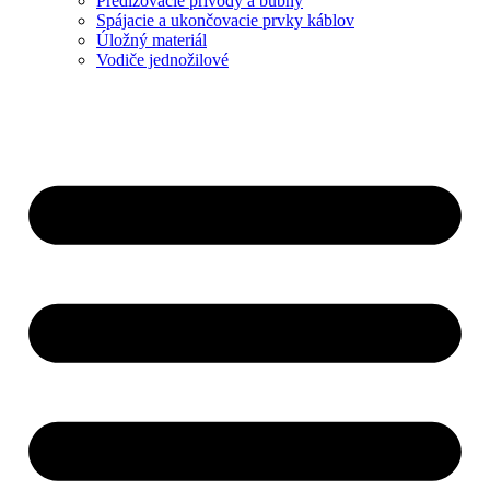
Predlžovacie prívody a bubny
Spájacie a ukončovacie prvky káblov
Úložný materiál
Vodiče jednožilové