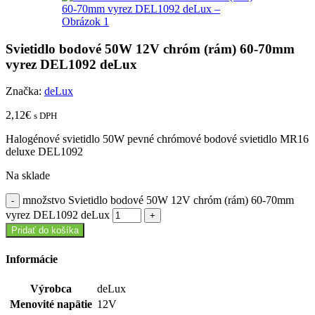
Svietidlo bodové 50W 12V chróm (rám) 60-70mm
vyrez DEL1092 deLux
Značka:
deLux
2,12
€
s DPH
Halogénové svietidlo 50W pevné chrómové bodové svietidlo MR16
deluxe DEL1092
Na sklade
množstvo Svietidlo bodové 50W 12V chróm (rám) 60-70mm
vyrez DEL1092 deLux
Pridať do košíka
Informácie
Výrobca
deLux
Menovité napätie
12V