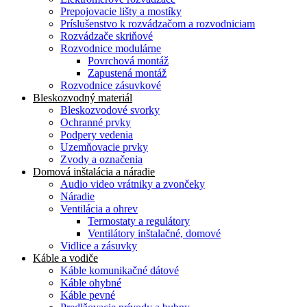
Prepojovacie lišty a mostíky
Príslušenstvo k rozvádzačom a rozvodniciam
Rozvádzače skriňové
Rozvodnice modulárne
Povrchová montáž
Zapustená montáž
Rozvodnice zásuvkové
Bleskozvodný materiál
Bleskozvodové svorky
Ochranné prvky
Podpery vedenia
Uzemňovacie prvky
Zvody a označenia
Domová inštalácia a náradie
Audio video vrátniky a zvončeky
Náradie
Ventilácia a ohrev
Termostaty a regulátory
Ventilátory inštalačné, domové
Vidlice a zásuvky
Káble a vodiče
Káble komunikačné dátové
Káble ohybné
Káble pevné