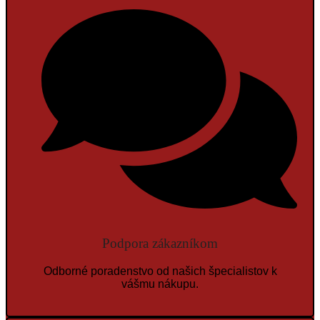
Podpora zákazníkom
Odborné poradenstvo od našich špecialistov k
vášmu nákupu.