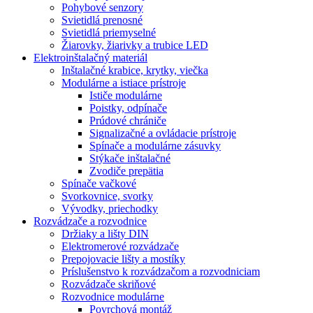
Pohybové senzory
Svietidlá prenosné
Svietidlá priemyselné
Žiarovky, žiarivky a trubice LED
Elektroinštalačný materiál
Inštalačné krabice, krytky, viečka
Modulárne a istiace prístroje
Ističe modulárne
Poistky, odpínače
Prúdové chrániče
Signalizačné a ovládacie prístroje
Spínače a modulárne zásuvky
Stýkače inštalačné
Zvodiče prepätia
Spínače vačkové
Svorkovnice, svorky
Vývodky, priechodky
Rozvádzače a rozvodnice
Držiaky a lišty DIN
Elektromerové rozvádzače
Prepojovacie lišty a mostíky
Príslušenstvo k rozvádzačom a rozvodniciam
Rozvádzače skriňové
Rozvodnice modulárne
Povrchová montáž