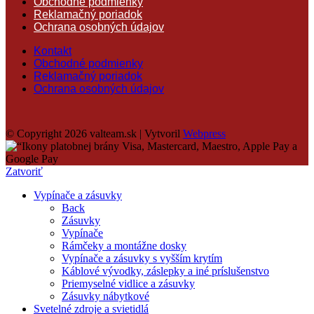
Obchodné podmienky
Reklamačný poriadok
Ochrana osobných údajov
Kontakt
Obchodné podmienky
Reklamačný poriadok
Ochrana osobných údajov
© Copyright 2026 valteam.sk | Vytvoril
Webpress
Zatvoriť
Vypínače a zásuvky
Back
Zásuvky
Vypínače
Rámčeky a montážne dosky
Vypínače a zásuvky s vyšším krytím
Káblové vývodky, záslepky a iné príslušenstvo
Priemyselné vidlice a zásuvky
Zásuvky nábytkové
Svetelné zdroje a svietidlá