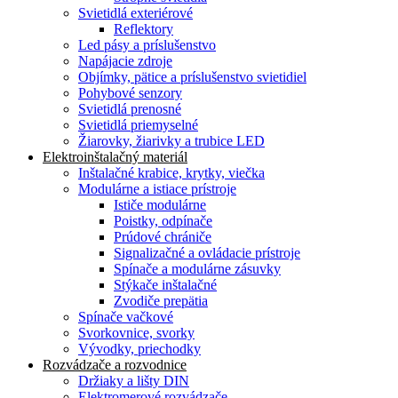
Svietidlá exteriérové
Reflektory
Led pásy a príslušenstvo
Napájacie zdroje
Objímky, pätice a príslušenstvo svietidiel
Pohybové senzory
Svietidlá prenosné
Svietidlá priemyselné
Žiarovky, žiarivky a trubice LED
Elektroinštalačný materiál
Inštalačné krabice, krytky, viečka
Modulárne a istiace prístroje
Ističe modulárne
Poistky, odpínače
Prúdové chrániče
Signalizačné a ovládacie prístroje
Spínače a modulárne zásuvky
Stýkače inštalačné
Zvodiče prepätia
Spínače vačkové
Svorkovnice, svorky
Vývodky, priechodky
Rozvádzače a rozvodnice
Držiaky a lišty DIN
Elektromerové rozvádzače