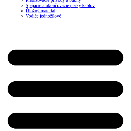
Predlžovacie prívody a bubny
Spájacie a ukončovacie prvky káblov
Úložný materiál
Vodiče jednožilové