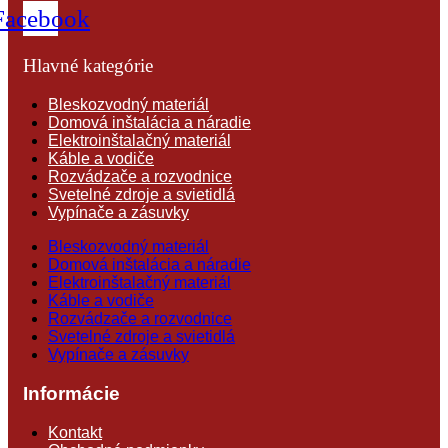
Facebook
Hlavné kategórie
Bleskozvodný materiál
Domová inštalácia a náradie
Elektroinštalačný materiál
Káble a vodiče
Rozvádzače a rozvodnice
Svetelné zdroje a svietidlá
Vypínače a zásuvky
Bleskozvodný materiál
Domová inštalácia a náradie
Elektroinštalačný materiál
Káble a vodiče
Rozvádzače a rozvodnice
Svetelné zdroje a svietidlá
Vypínače a zásuvky
Informácie
Kontakt