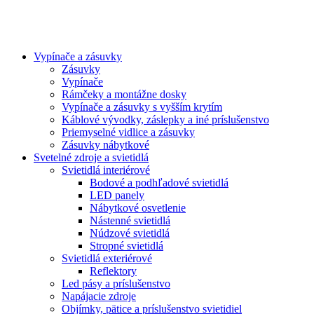
Vypínače a zásuvky
Zásuvky
Vypínače
Rámčeky a montážne dosky
Vypínače a zásuvky s vyšším krytím
Káblové vývodky, záslepky a iné príslušenstvo
Priemyselné vidlice a zásuvky
Zásuvky nábytkové
Svetelné zdroje a svietidlá
Svietidlá interiérové
Bodové a podhľadové svietidlá
LED panely
Nábytkové osvetlenie
Nástenné svietidlá
Núdzové svietidlá
Stropné svietidlá
Svietidlá exteriérové
Reflektory
Led pásy a príslušenstvo
Napájacie zdroje
Objímky, pätice a príslušenstvo svietidiel