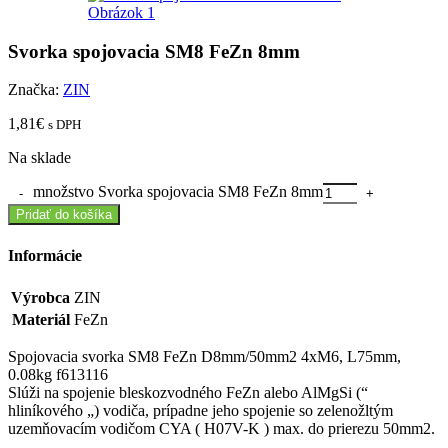
Svorka spojovacia SM8 FeZn 8mm
Značka:
ZIN
1,81
€
s DPH
Na sklade
množstvo Svorka spojovacia SM8 FeZn 8mm
Pridať do košíka
Informácie
Výrobca
ZIN
Materiál
FeZn
Spojovacia svorka SM8 FeZn D8mm/50mm2 4xM6, L75mm,
0.08kg f613116
Slúži na spojenie bleskozvodného FeZn alebo AlMgSi (“
hliníkového „) vodiča, prípadne jeho spojenie so zelenožltým
uzemňovacím vodičom CYA ( H07V-K ) max. do prierezu 50mm2.