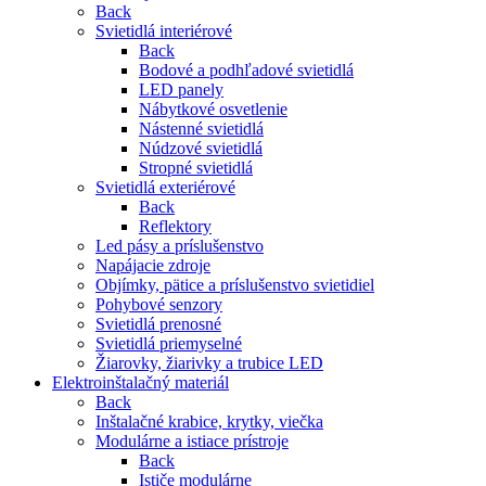
Back
Svietidlá interiérové
Back
Bodové a podhľadové svietidlá
LED panely
Nábytkové osvetlenie
Nástenné svietidlá
Núdzové svietidlá
Stropné svietidlá
Svietidlá exteriérové
Back
Reflektory
Led pásy a príslušenstvo
Napájacie zdroje
Objímky, pätice a príslušenstvo svietidiel
Pohybové senzory
Svietidlá prenosné
Svietidlá priemyselné
Žiarovky, žiarivky a trubice LED
Elektroinštalačný materiál
Back
Inštalačné krabice, krytky, viečka
Modulárne a istiace prístroje
Back
Ističe modulárne