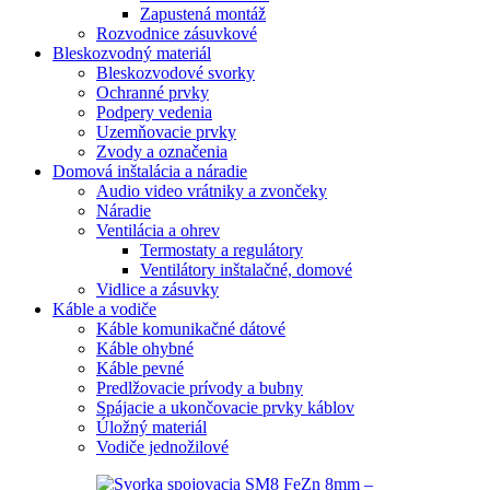
Zapustená montáž
Rozvodnice zásuvkové
Bleskozvodný materiál
Bleskozvodové svorky
Ochranné prvky
Podpery vedenia
Uzemňovacie prvky
Zvody a označenia
Domová inštalácia a náradie
Audio video vrátniky a zvončeky
Náradie
Ventilácia a ohrev
Termostaty a regulátory
Ventilátory inštalačné, domové
Vidlice a zásuvky
Káble a vodiče
Káble komunikačné dátové
Káble ohybné
Káble pevné
Predlžovacie prívody a bubny
Spájacie a ukončovacie prvky káblov
Úložný materiál
Vodiče jednožilové