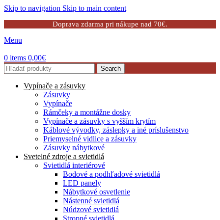
Skip to navigation
Skip to main content
Doprava zdarma pri nákupe nad 70€.
Menu
0
items
0,00
€
Search
Vypínače a zásuvky
Zásuvky
Vypínače
Rámčeky a montážne dosky
Vypínače a zásuvky s vyšším krytím
Káblové vývodky, záslepky a iné príslušenstvo
Priemyselné vidlice a zásuvky
Zásuvky nábytkové
Svetelné zdroje a svietidlá
Svietidlá interiérové
Bodové a podhľadové svietidlá
LED panely
Nábytkové osvetlenie
Nástenné svietidlá
Núdzové svietidlá
Stropné svietidlá