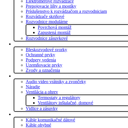
Elektromerové rozvádzače
Prepojovacie lišty a mostíky
Príslušenstvo k rozvádzačom a rozvodniciam
Rozvádzače skriňové
Rozvodnice modulárne
Povrchová montáž
Zapustená montáž
Rozvodnice zásuvkové
Bleskozvodný materiál
Bleskozvodové svorky
Ochranné prvky
Podpery vedenia
Uzemňovacie prvky
Zvody a označenia
Domová inštalácia a náradie
Audio video vrátniky a zvončeky
Náradie
Ventilácia a ohrev
Termostaty a regulátory
Ventilátory inštalačné, domové
Vidlice a zásuvky
Káble a vodiče
Káble komunikačné dátové
Káble ohybné