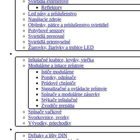
Svietidlá exteriérové
Reflektory
Led pásy a príslušenstvo
Napájacie zdroje
Objímky, pätice a príslušenstvo svietidiel
Pohybové senzory
Svietidlá prenosné
Svietidlá priemyselné
Žiarovky, žiarivky a trubice LED
Elektroinštalačný materiál
Inštalačné krabice, krytky, viečka
Modulárne a istiace prístroje
Ističe modulárne
Poistky, odpínače
Prúdové chrániče
Signalizačné a ovládacie prístroje
Spínače a modulárne zásuvky
Stýkače inštalačné
Zvodiče prepätia
Spínače vačkové
Svorkovnice, svorky
Vývodky, priechodky
Rozvádzače a rozvodnice
Držiaky a lišty DIN