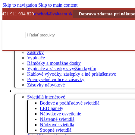
Skip to navigation
Skip to main content
+421 911 934 820
obchod@valteam.sk
Doprava zdarma pri nákupe
Vypínače a zásuvky
Zásuvky
Vypínače
Rámčeky a montážne dosky
Vypínače a zásuvky s vyšším krytím
Káblové vývodky, záslepky a iné príslušenstvo
Priemyselné vidlice a zásuvky
Zásuvky nábytkové
Svetelné zdroje a svietidlá
Svietidlá interiérové
Bodové a podhľadové svietidlá
LED panely
Nábytkové osvetlenie
Nástenné svietidlá
Núdzové svietidlá
Stropné svietidlá