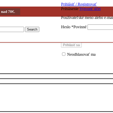
Prihlásiť / Registrovať
Prihlásenie
Vytvoriť účet
 nad 70€.
Používateľské meno alebo e-mai
Heslo
*
Povinné
Search
Prihlásiť sa
Neodhlasovať ma