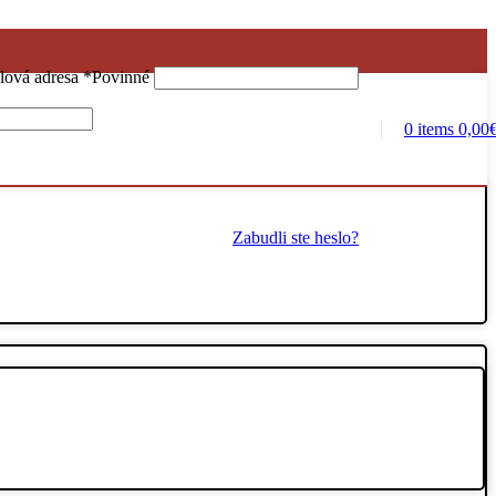
lová adresa
*
Povinné
0
items
0,00
Zabudli ste heslo?