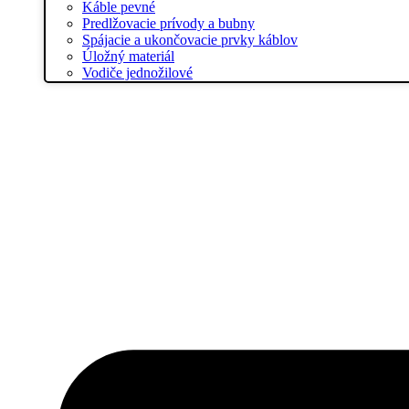
Káble pevné
Predlžovacie prívody a bubny
Spájacie a ukončovacie prvky káblov
Úložný materiál
Vodiče jednožilové